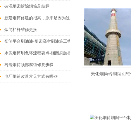
砖混烟囱拆除烟筒刷航标
新建烟筒修建的很高，原来是因为这个原因
烟筒栏杆维修更换
烟筒平台刷油漆-烟囱高空刷漆施工措施
水泥烟筒刷色环流程要点-烟囱刷航标
砖混烟筒顶部腐蚀修复步骤
美化烟筒砖砌烟囱维
电厂烟筒改造常见方式有哪些