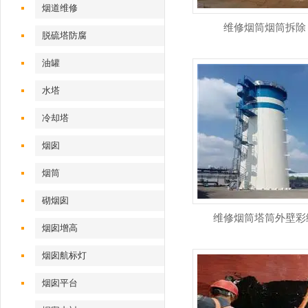
烟道维修
维修烟筒烟筒拆除
脱硫塔防腐
油罐
水塔
冷却塔
烟囱
烟筒
砌烟囱
维修烟筒塔筒外壁彩
烟囱增高
烟囱航标灯
烟囱平台