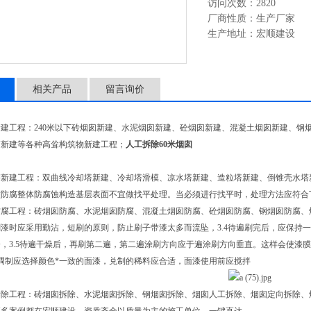
访问次数：2820
厂商性质：生产厂家
生产地址：宏顺建设
相关产品
留言询价
建工程：240米以下砖烟囱新建、水泥烟囱新建、砼烟囱新建、混凝土烟囱新建、钢
筒新建等各种高耸构筑物新建工程；
人工拆除60米烟囱
塔新建工程：双曲线冷却塔新建、冷却塔滑模、凉水塔新建、造粒塔新建、倒锥壳水塔
壁防腐整体防腐蚀构造基层表面不宜做找平处理。当必须进行找平时，处理方法应符合
防腐工程：砖烟囱防腐、水泥烟囱防腐、混凝土烟囱防腐、砼烟囱防腐、钢烟囱防腐、
漆时应采用勤沾，短刷的原则，防止刷子带漆太多而流坠，3.4待遍刷完后，应保持
，3.5待遍干燥后，再刷第二遍，第二遍涂刷方向应于遍涂刷方向垂直。这样会使漆膜
漆的调制应选择颜色*一致的面漆，兑制的稀料应合适，面漆使用前应搅拌
拆除工程：砖烟囱拆除、水泥烟囱拆除、钢烟囱拆除、烟囱人工拆除、烟囱定向拆除、