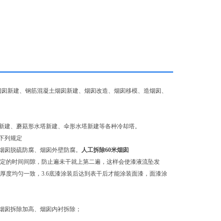
烟囱新建、钢筋混凝土烟囱新建、烟囱改造、烟囱移模、造烟囱、
新建、蘑菇形水塔新建、伞形水塔新建等各种冷却塔。
下列规定
烟囱脱硫防腐、烟囱外壁防腐。
人工拆除60米烟囱
一定的时间间隙，防止遍未干就上第二遍，这样会使漆液流坠发
厚度均匀一致，3.6底漆涂装后达到表干后才能涂装面漆，面漆涂
烟囱拆除加高、烟囱内衬拆除；