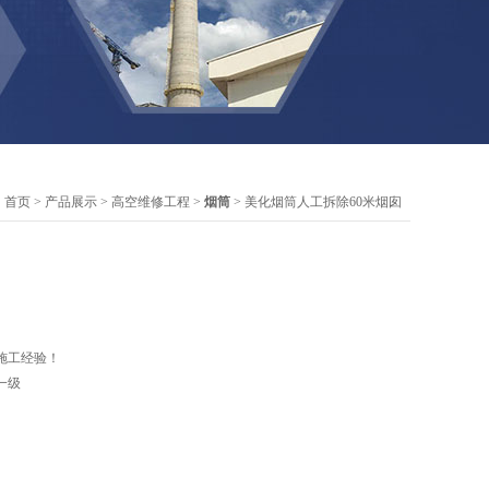
：
首页
>
产品展示
>
高空维修工程
>
烟筒
> 美化烟筒人工拆除60米烟囱
施工经验！
一级