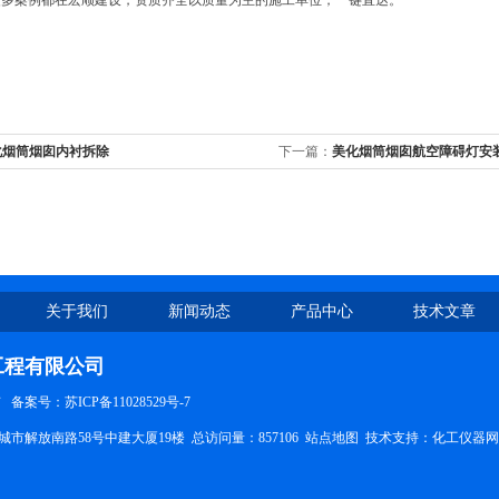
更多案例都在宏顺建设，资质齐全以质量为主的施工单位，一键直达。
化烟筒烟囱内衬拆除
下一篇：
美化烟筒烟囱航空障碍灯安
关于我们
新闻动态
产品中心
技术文章
工程有限公司
有
备案号：苏ICP备11028529号-7
市解放南路58号中建大厦19楼 总访问量：857106
站点地图
技术支持：
化工仪器网