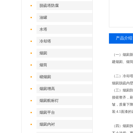
脱硫塔防腐
油罐
水塔
产品介绍
冷却塔
烟囱
（一）烟囱新
建烟囱、烟
烟筒
（二）冷却
砌烟囱
烟囱脱硫内
烟囱增高
（三）烟囱
接槎整齐，刷
烟囱航标灯
皱，质量下降
装:4.1面
烟囱平台
烟囱内衬
（四）烟囱