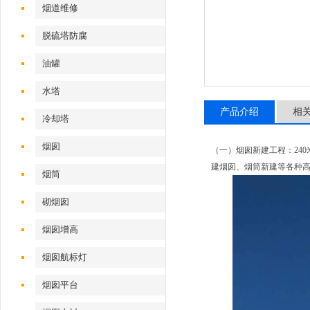
烟道维修
脱硫塔防腐
油罐
水塔
产品介绍
相
冷却塔
烟囱
（一）烟囱新建工程：24
建烟囱、烟筒新建等各种
烟筒
砌烟囱
烟囱增高
烟囱航标灯
烟囱平台