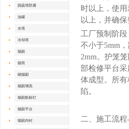
脱硫塔防腐
时以上，使用
油罐
以上，并确保
水塔
工厂预制阶段
冷却塔
不小于5mm，
烟囱
2mm。护笼
烟筒
部检修平台采
砌烟囱
体成型。所有
烟囱增高
陷。
烟囱航标灯
烟囱平台
二、施工流程
烟囱内衬