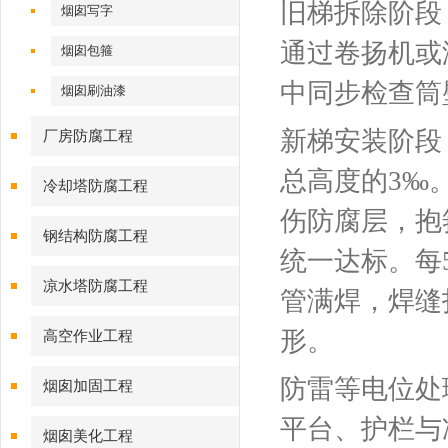
旧梯拆除阶段
烟囱写字
通过卷扬机或
烟囱包箍
中同步检查筒
烟囱刷油漆
新梯安装阶段
厂房防腐工程
总高度的3‰
冷却塔防腐工程
伤防腐层，抱
钢结构防腐工程
统一达标。每
凉水塔防腐工程
管满焊，焊缝
形。
高空作业工程
防雷等电位处
烟囱加固工程
平台、护栏与
烟囱美化工程