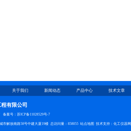
关于我们
新闻动态
产品中心
技术文章
工程有限公司
有
备案号：苏ICP备11028529号-7
市解放南路58号中建大厦19楼 总访问量：858055
站点地图
技术支持：
化工仪器网