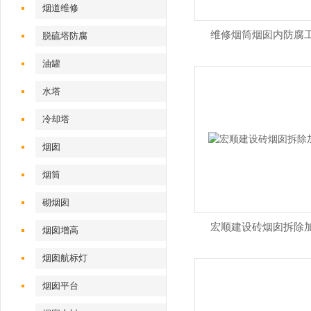
烟道维修
维修烟筒烟囱内防腐
脱硫塔防腐
油罐
水塔
冷却塔
烟囱
烟筒
砌烟囱
宏顺建设砖烟囱拆除
烟囱增高
烟囱航标灯
烟囱平台