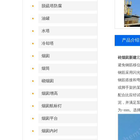
脱硫塔防腐
油罐
水塔
产品介绍
冷却塔
烟囱
砖烟囱新建
避免钢筋移位
烟筒
钢筋采用闪
钢筋搭接和
砌烟囱
或脚手架的
烟囱增高
配合比应经试
泥，并满足泵
烟囱航标灯
为~mm。选
烟囱平台
烟囱内衬