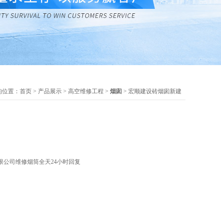
的位置：
首页
>
产品展示
>
高空维修工程
>
烟囱
> 宏顺建设砖烟囱新建
限公司维修烟筒全天24小时回复