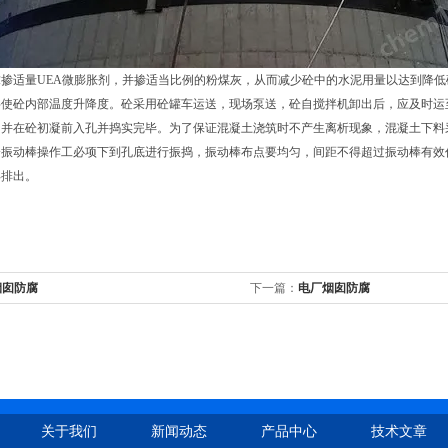
掺适量UEA微膨胀剂，并掺适当比例的粉煤灰，从而减少砼中的水泥用量以达到降低
将使砼内部温度升降度。砼采用砼罐车运送，现场泵送，砼自搅拌机卸出后，应及时运
，并在砼初凝前入孔并捣实完毕。为了保证混凝土浇筑时不产生离析现象，混凝土下料
振动棒操作工必项下到孔底进行振捣，振动棒布点要均匀，间距不得超过振动棒有效作
再排出。
烟囱防腐
下一篇：
电厂烟囱防腐
关于我们
新闻动态
产品中心
技术文章