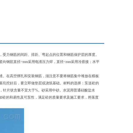
，受力钢筋的间距、排距、弯起点的位置和钢筋保护层的厚度。
向钢筋直径>mm采用电渣压力焊，直径<mm采用冷搭接；水平
渣。在高空绑扎和安装钢筋，须注意不要将钢筋集中堆放在模板
基坑挖好后，要立即做垫层或浇筑基础。材料的选择：泵送砼的
石，针片状含量不宜大于%。砂采用中砂。水泥用普通硅酸盐水
增加砼的和易性及可泵性，满足砼的质量要求及施工要求，坍落度