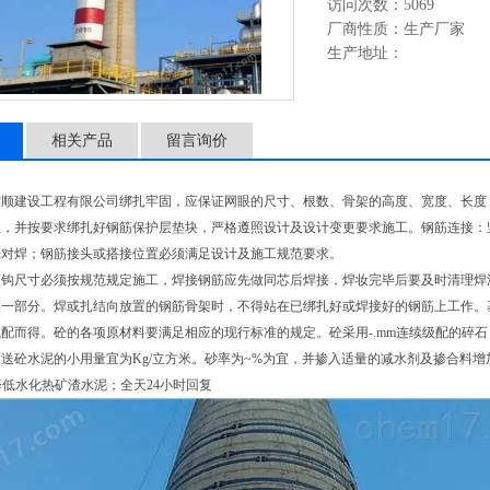
访问次数：5069
厂商性质：生产厂家
生产地址：
相关产品
留言询价
宏顺建设工程有限公司绑扎牢固，应保证网眼的尺寸、根数、骨架的高度、宽度、长度
，并按要求绑扎好钢筋保护层垫块，严格遵照设计及设计变更要求施工。钢筋连接：竖
光对焊；钢筋接头或搭接位置必须满足设计及施工规范要求。
弯钩尺寸必须按规范规定施工，焊接钢筋应先做同芯后焊接，焊妆完毕后要及时清理焊
某一部分。焊或扎结向放置的钢筋骨架时，不得站在已绑扎好或焊接好的钢筋上工作。
配而得。砼的各项原材料要满足相应的现行标准的规定。砼采用-.mm连续级配的碎
送砼水泥的小用量宜为Kg/立方米。砂率为~%为宜，并掺入适量的减水剂及掺合料
择低水化热矿渣水泥；全天24小时回复