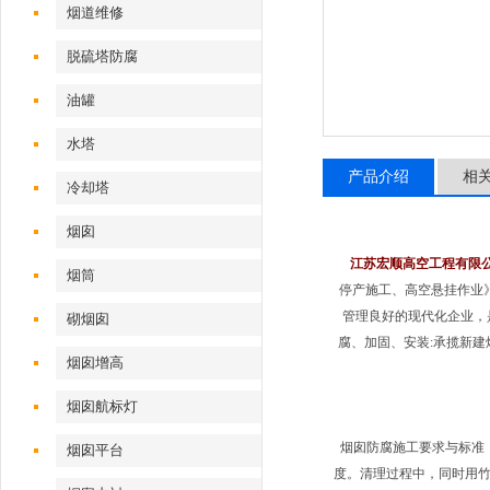
烟道维修
脱硫塔防腐
油罐
水塔
产品介绍
相
冷却塔
烟囱
江苏宏顺高空工程有限
烟筒
停产施工、高空悬挂作业
管理良好的现代化企业，
砌烟囱
腐、加固、安装:承揽新
烟囱增高
烟囱航标灯
烟囱防腐施工要求与标准
烟囱平台
度。清理过程中，同时用