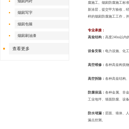
烟囱内衬
腐施工。烟囱防腐施工标
新涂层，提交甲方验收，
烟囱写字
样的烟囱防腐施工工作，
烟囱包箍
专业承接：
烟囱刷油漆
高耸结构：
高度240m以
查看更多
设备安装：
电力设施、化
高空维修：
各种高耸构筑
高空拆除：
各种高耸结构
防腐保温：
各种金属、非
工业地坪、墙面防腐、设
防水堵漏：
层面、墙体、
漏点控测。