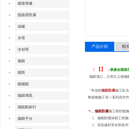
烟道维修
脱硫塔防腐
油罐
水塔
产品介绍
相
冷却塔
烟囱
：【】
（
承接全国高
烟筒
烟囱顶口，久而久之使烟
砌烟囱
“专业的
烟囱防腐
施工队伍
烟囱增高
构筑物施工等一系列高空作
烟囱航标灯
一、
烟囱防腐
施工组织措
1、烟囱防腐涂刷工程施
烟囱平台
2、切实做好安全和技术