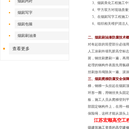
烟囱内衬
3、烟囱美化工程施工中
4、甲方双方对现场质量
烟囱写字
5、在烟囱写字工程施工
6、组织相关维护清洁人
烟囱包箍
烟囱刷油漆
二、烟囱刷油漆防腐技术
对有起鼓的筒壁部分必须用
查看更多
人工涂刷外墙乳胶高空标志
斑，钢丝刷磨刷一遍，再
处理的钢构件表面先用氯
丝刷放吊绳除灰一遍、滚涂
三、烟囱爬梯防腐安全保
梯，钢梯一头挂起在烟囱顶
环形一圈，用钢丝夹头固定
板，施工人员从爬梯登到平
部固定钢构件上，在用一
保险绳，这样才能从源头上
江苏宏顺高空工
级建筑施工资质的高空建