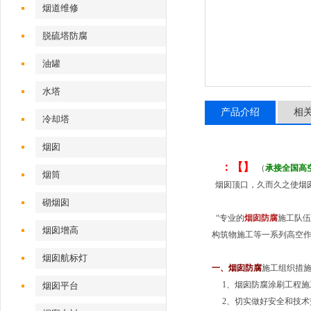
烟道维修
脱硫塔防腐
油罐
水塔
产品介绍
相
冷却塔
烟囱
：【】
（
承接全国高
烟筒
烟囱顶口，久而久之使烟
砌烟囱
“专业的
烟囱防腐
施工队伍
烟囱增高
构筑物施工等一系列高空作
烟囱航标灯
一、
烟囱防腐
施工组织措
1、烟囱防腐涂刷工程施
烟囱平台
2、切实做好安全和技术