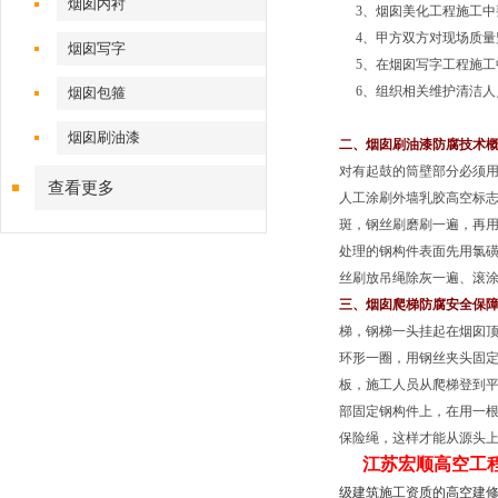
烟囱内衬
3、烟囱美化工程施工中
4、甲方双方对现场质量
烟囱写字
5、在烟囱写字工程施工
6、组织相关维护清洁人
烟囱包箍
烟囱刷油漆
二、烟囱刷油漆防腐技术
对有起鼓的筒壁部分必须用
查看更多
人工涂刷外墙乳胶高空标志
斑，钢丝刷磨刷一遍，再
处理的钢构件表面先用氯
丝刷放吊绳除灰一遍、滚涂
三、烟囱爬梯防腐安全保
梯，钢梯一头挂起在烟囱顶
环形一圈，用钢丝夹头固定
板，施工人员从爬梯登到平
部固定钢构件上，在用一
保险绳，这样才能从源头上
江苏宏顺高空工
级建筑施工资质的高空建