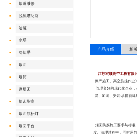
烟道维修
脱硫塔防腐
油罐
水塔
产品介绍
相
冷却塔
烟囱
江苏宏顺高空工程有限
烟筒
停产施工、高空悬挂作业
管理良好的现代化企业，
砌烟囱
腐、加固、安装:承揽新
烟囱增高
烟囱航标灯
烟囱防腐施工要求与标准
烟囱平台
度。清理过程中，同时用