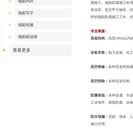
烟囱内衬
腐施工。烟囱防腐施工标
新涂层，提交甲方验收，
烟囱写字
样的烟囱防腐施工工作，
烟囱包箍
专业承接：
烟囱刷油漆
高耸结构：
高度240m以
查看更多
设备安装：
电力设施、化
高空维修：
各种高耸构筑
高空拆除：
各种高耸结构
防腐保温：
各种金属、非
工业地坪、墙面防腐、设
防水堵漏：
层面、墙体、
漏点控测。