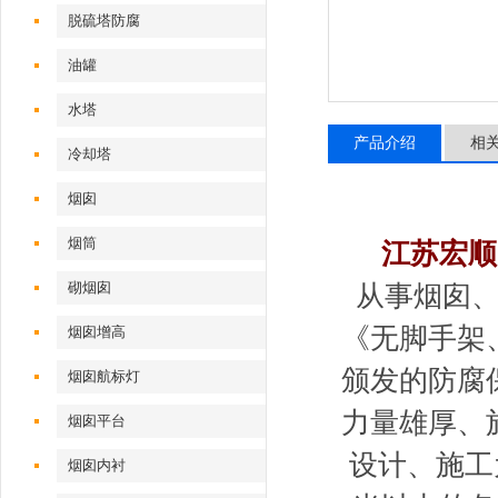
脱硫塔防腐
油罐
水塔
产品介绍
相
冷却塔
烟囱
烟筒
江苏宏顺
砌烟囱
从事烟囱
《无脚手架
烟囱增高
颁发的防腐
烟囱航标灯
力量雄厚、
烟囱平台
设计、施工
烟囱内衬