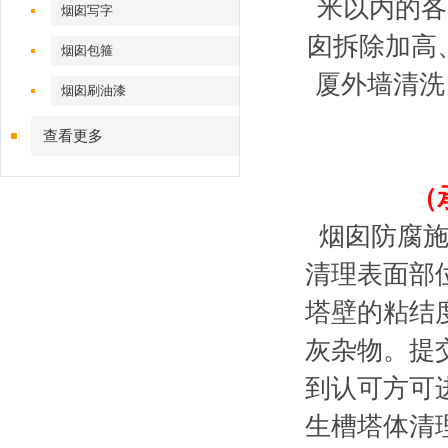
米以内的各
烟囱写字
囱拆除加高
烟囱包箍
厦外墙清洗
烟囱刷油漆
查看更多
（
烟囱防腐施
清理表面部
塔壁的粘结
灰杂物。提
到认可方可
生槽塔体清