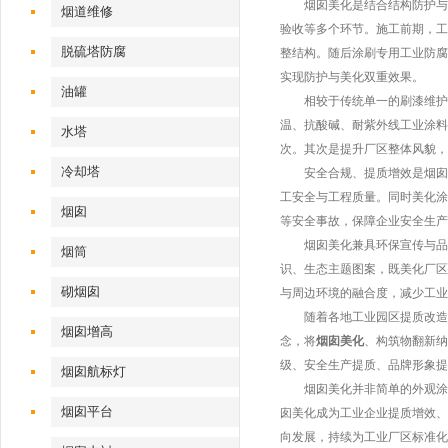
烟囱美化是结合结构防护与艺
烟道维修
验收等多个环节。施工前期，工
脱硫塔防腐
整结构。随后涂刷专用工业防腐
实现防护与美化双重效果。
油罐
相较于传统单一的刷漆维护，
温、抗酸碱、耐紫外线工业涂料
水塔
次。其次是提升厂区整体风貌，
冷却塔
安全合规、提质增效是烟囱美
工安全与工程质量。同时美化涂
烟囱
等安全事故，保障企业安全生产
烟囱美化兼具环保宣传与品牌
烟筒
识、生态主题图案，既美化厂区
砌烟囱
与周边环境的融合度，减少工业
随着各地工业园区提质改造、
烟囱增高
念，将
烟囱美化
、构筑物翻新纳
级、安全生产提质、品牌形象提
烟囱航标灯
烟囱美化并非简单的外观涂装
烟囱平台
囱美化成为工业企业提质增效、
向发展，持续为工业厂区标准化