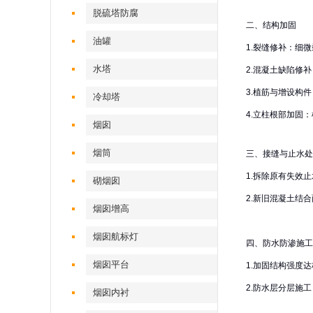
脱硫塔防腐
二、结构加固‌
油罐
1.裂缝修补‌：
水塔
2.混凝土缺陷修
3.植筋与增设构
冷却塔
4.立柱根部加固
烟囱
烟筒
三、接缝与止水处
1.拆除原有失效
砌烟囱
2.新旧混凝土结
烟囱增高
烟囱航标灯
四、防水防渗施工‌
烟囱平台
1.加固结构强度
2.防水层分层施
烟囱内衬