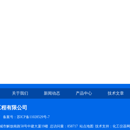
关于我们
新闻动态
产品中心
技术文章
工程有限公司
有
备案号：苏ICP备11028529号-7
市解放南路58号中建大厦19楼 总访问量：858717
站点地图
技术支持：
化工仪器网