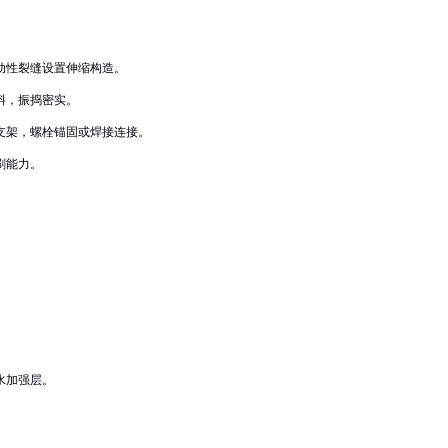
动性裂缝设置伸缩构造。
料，振捣密实。
支架，螺栓锚固或焊接连接。
刷能力。
水加强层。