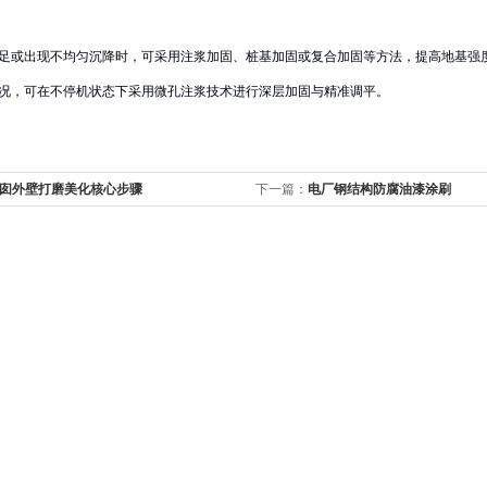
不足或出现不均匀沉降时，可采用注浆加固、桩基加固或复合加固等方法，提高地基强
情况，可在不停机状态下采用微孔注浆技术进行深层加固与精准调平。
囱外壁打磨美化核心步骤
下一篇：
电厂钢结构防腐油漆涂刷