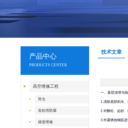
技术文章
产品中心
PRODUCTS CENTER
高空维修工程
一、基层清理与病
筒仓
1.清除底部积水
造粒塔防腐
2.对酥松、起砂
3.外露锈蚀钢筋
烟道维修