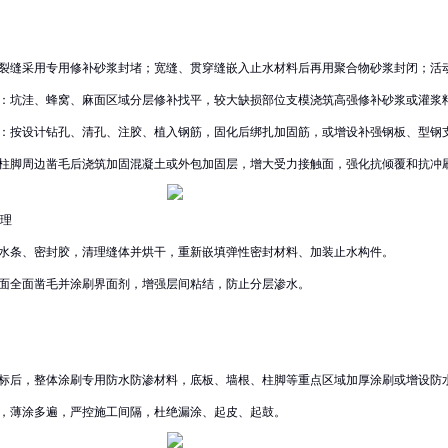
细微裂缝采用专用修补砂浆封堵；宽缝、贯穿缝嵌入止水材料后再用聚合物砂浆封闭；活
补‌：坑洼、蜂窝、麻面区域分层修补找平，较大缺损部位支模浇筑高强修补砂浆或灌浆
件‌：按设计钻孔、清孔、注胶、植入钢筋，固化后绑扎加固筋，或增设补强钢板、型钢
‌：柱脚周边凿毛后浇筑加固混凝土或外包加固层，增大受力接触面，强化抗倾覆和抗冲
理‌
止水条、密封胶，清理缝体并烘干，重新嵌填弹性密封材料、加装止水构件。
合面全面凿毛并涂刷界面剂，增强层间粘结，防止分层渗水。
达标后，整体涂刷专用防水防渗材料，底板、墙根、柱脚等重点区域加厚涂刷或增设防
工，薄涂多遍，严控施工间隔，杜绝漏涂、起皮、起鼓。