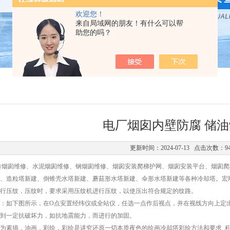
欢迎您！
来自局域网的朋友！有什么可以帮
助您的吗？
电厂烟囱内壁防腐 储
更新时间：2024-07-13 点击次数：9
砖烟囱维修、水泥烟囱维修、钢烟囱维修、烟囱安装爬梯护网、烟囱安装平台、烟囱爬
、造粒塔新建、倒锥壳水塔新建、蘑菇形水塔新建、伞形水塔新建等各种冷却塔。宏
行压纹，压纹时，要求采用压纹机进行压纹，以使压出符合规定的纹路。
：如下图所示，在O点安置经纬仪或全站仪，任选一点作后视点，并在视线方向上定
达到一定抗破坏力，如抗地震能力，而进行的加固。
为素描，油画，彩绘，彩绘是讲究还原一切本质夜色的绘画冷却塔彩绘方法和要求 