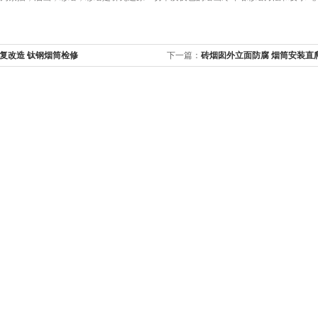
复改造 钛钢烟筒检修
下一篇：
砖烟囱外立面防腐 烟筒安装直