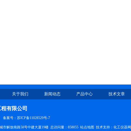
关于我们
新闻动态
产品中心
技术文章
工程有限公司
有
备案号：苏ICP备11028529号-7
市解放南路58号中建大厦19楼 总访问量：858055
站点地图
技术支持：
化工仪器网