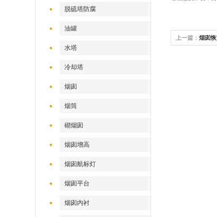
脱硫塔防腐
油罐
上一篇：
烟囱恢
水塔
冷却塔
烟囱
烟筒
砌烟囱
烟囱增高
烟囱航标灯
烟囱平台
烟囱内衬