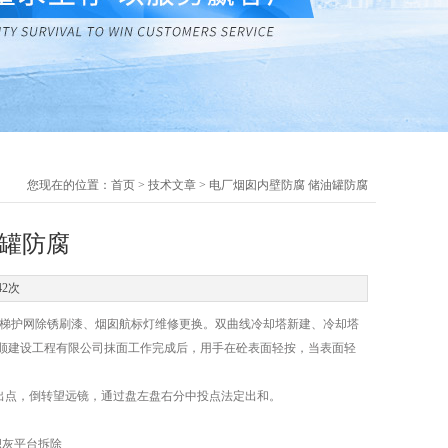
您现在的位置：
首页
>
技术文章
> 电厂烟囱内壁防腐 储油罐防腐
油罐防腐
42次
梯护网除锈刷漆、烟囱航标灯维修更换。双曲线冷却塔新建、冷却塔
顺建设工程有限公司抹面工作完成后，用手在砼表面轻按，当表面轻
出点，倒转望远镜，通过盘左盘右分中投点法定出和。
积灰平台拆除