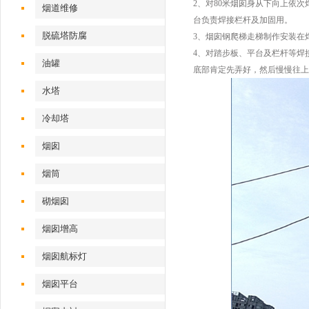
2、对80米烟囱身从下向上依
烟道维修
台负责焊接栏杆及加固用。
脱硫塔防腐
3、烟囱钢爬梯走梯制作安装在
4、对踏步板、平台及栏杆等焊
油罐
底部肯定先弄好，然后慢慢往上
水塔
冷却塔
烟囱
烟筒
砌烟囱
烟囱增高
烟囱航标灯
烟囱平台