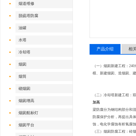
烟道维修
脱硫塔防腐
油罐
水塔
产品介绍
相
冷却塔
烟囱
（一）烟囱新建工程：24
模、新建烟囱、造烟囱、
烟筒
砌烟囱
（二）冷却塔新建工程：
烟囱增高
加高
梁防腐分为钢结构部分和
烟囱航标灯
防腐保护分析，再提出具体
蚀，电化学腐蚀有析氢腐
烟囱平台
（三）烟囱防腐工程：砖