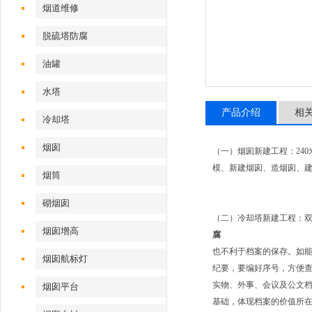
烟道维修
脱硫塔防腐
油罐
水塔
产品介绍
相
冷却塔
烟囱
（一）烟囱新建工程：24
模、新建烟囱、造烟囱、
烟筒
砌烟囱
（二）冷却塔新建工程：
烟囱增高
腐
也不利于档案的保存。如
烟囱航标灯
纪要，要编好序号，方便
实物、外事、会议及公文
烟囱平台
基础，体现档案的价值所