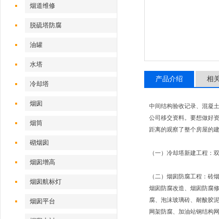
烟道维修
脱硫塔防腐
油罐
水塔
产品介绍
相
冷却塔
烟囱
中间结构验收记录、混凝土
公司移交资料。要想做好
烟筒
距离的观察了整个房屋的
砌烟囱
（一）冷却塔新建工程：
烟囱增高
（
二
）烟囱防腐工程：砖
烟囱航标灯
烟囱防腐改造、烟囱防腐
腐、泡沫玻璃砖、耐酸胶
烟囱平台
网架防腐、加油站钢结构