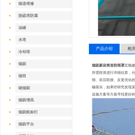
烟道维修
脱硫塔防腐
油罐
水塔
产品介绍
相
冷却塔
烟囱
烟囱新设筒首防雨罩
宏顺
所需投资进行详细估算，
烟筒
细、前后联接、反复优化
确落实，如果经研究发现
砌烟囱
设施方案等方面寻找更好的
烟囱增高
烟囱航标灯
烟囱平台