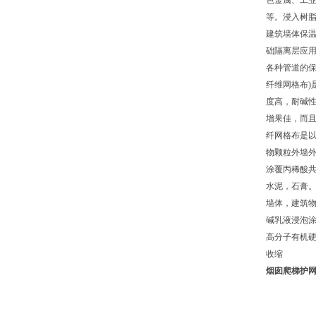
色金属、工
等。浸入树脂
建筑墙体保
础隔离层应
各种管道的
纤维网格布
度高，耐碱
增果佳，而且
纤网格布是以
物颗粒外墙外
涂覆丙稀酸
水泥，石膏
墙体，建筑物
碱乳液浸泡
高分子有机硬
收缩
烟囱爬梯护