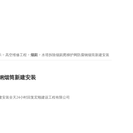
示
>
高空维修工程
>
烟囱
> 水塔拆除烟囱爬梯护网防腐钢烟筒新建安装
钢烟筒新建安装
建安装全天24小时回复宏顺建设工程有限公司