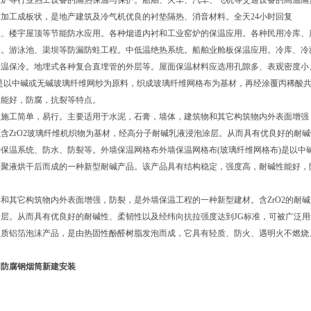
业炉等行业热工设备的隔热保温与保护。船舶、火车、汽车、飞机等交通设备的高温隔
加工成板状，是地产建筑及冷气机优良的衬垫隔热、消音材料。全天24小时回复
温、楼宇屋顶等节能防水应用。各种烟道内衬和工业窑炉的保温应用。各种民用冷库、
用。游泳池、渠坝等防漏防蛀工程。中低温绝热系统。船舶业舱板保温应用。冷库、冷
保温保冷。地埋式各种复合直埋管的外层等。屋面保温材料应选用孔隙多、表观密度小
)是以中碱或无碱玻璃纤维网纱为原料，织成玻璃纤维网格布为基材，再经涂覆丙稀酸
性能好，防腐，抗裂等特点。
施工简单，易行。主要适用于水泥，石膏，墙体，建筑物和其它构筑物内外表面增强，
含ZrO2玻璃纤维机织物为基材，经高分子耐碱乳液浸泡涂层。从而具有优良好的耐
保温系统、防水、防裂等。外墙保温网格布外墙保温网格布(玻璃纤维网格布)是以中
共聚液烘干后而成的一种新型耐碱产品。该产品具有结构稳定，强度高，耐碱性能好，
。
和其它构筑物内外表面增强，防裂，是外墙保温工程的一种新型建材。含ZrO2的耐碱
涂层。从而具有优良好的耐碱性、柔韧性以及经纬向抗拉强度达到JG标准，可被广泛
质铝箔泡沫产品，是由热固性酚醛树脂发泡而成，它具有轻质、防火、遇明火不燃烧、无
网防腐钢烟筒新建安装