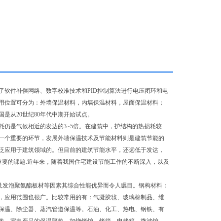
了软件补偿网络、数字校准技术和PID控制算法进行电压闭环和电
用位置可分为：外墙保温材料，内墙保温材料，屋面保温材料；
是从20世纪80年代中期开始试点。
仍是气候相近的发达的3~5倍。在建筑中，护结构的热损耗较
一个重要的环节，发展外墙保温技术及节能材料则是建筑节能的
广泛应用于建筑领域的。但目前的建筑节能水平，还远低于发达，
重要的课题.近年来，随着我国住宅建设节能工作的不断深入，以及
材及发泡聚氨酯板材等因素其综合性能优异而令人瞩目。钢构材料：
，应用范围也很广。比较常用的有：气凝胶毡、玻璃棉制品、维
保温、除尘器、蒸汽管道保温等。石油、化工、热电、钢铁、有