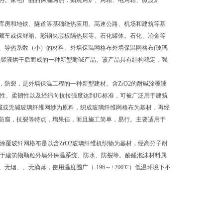
热。家电产品的保温隔热，如烧烤炉、烤箱、电烤箱、微波炉
库房和地铁、隧道等基础绝热应用。高速公路、机场和建筑等基
藏车或保鲜箱。彩钢夹芯板隔热层等。石化罐体。石化、冶金等
、导热系数（小）的材料。外墙保温网格布外墙保温网格布(玻璃
共聚液烘干后而成的一种新型耐碱产品。该产品具有结构稳定，强
防裂，是外墙保温工程的一种新型建材。含ZrO2的耐碱涂覆玻
碱性、柔韧性以及经纬向抗拉强度达到JG标准，可被广泛用于建筑
碱或无碱玻璃纤维网纱为原料，织成玻璃纤维网格布为基材，再经
防腐，抗裂等特点，增果佳，而且施工简单，易行。主要适用于
涂覆玻纤网格布是以含ZrO2玻璃纤维机织物为基材，经高分子耐
用于建筑物颗粒外墙外保温系统、防水、防裂等。酚醛泡沫材料属
烟、、无滴落，使用温度围广（-196～+200℃）低温环境下不