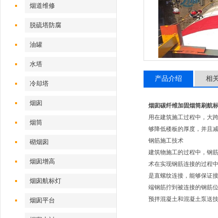
烟道维修
脱硫塔防腐
油罐
水塔
产品介绍
相
冷却塔
烟囱
烟囱碳纤维加固烟筒刷航
用在建筑施工过程中，大
烟筒
够降低楼板的厚度，并且
钢筋施工技术
砌烟囱
建筑物施工的过程中，钢
烟囱增高
术在实现钢筋连接的过程
是直螺纹连接，能够保证
烟囱航标灯
端钢筋拧到被连接的钢筋
预拌混凝土和混凝土泵送技
烟囱平台