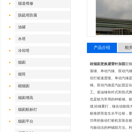
烟道维修
脱硫塔防腐
油罐
水塔
产品介绍
相
冷却塔
烟囱
砖烟囱更换避雷针加固
宏
落锤、单动汽锤、双动汽
烟筒
但打桩速度慢。单动汽锤是
锤。双动汽锤是汽缸固定
砌烟囱
工。柴油锤有杆式和筒式两
烟囱增高
也是较为常用的种桩锤。桩
缝;轻锤重打，锤击动能很
烟囱航标灯
桩推挤而发生水平位移，要
功率的振动打桩机安装在
烟囱平台
与振动法的种辅助方法。