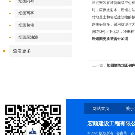
烟囱内衬
通过安装在桩侧面或空心桩
时，应停止射水，用锤击
烟囱写字
对地基土和邻近建筑物的
以接头较多，采用胶泥作为
烟囱包箍
(或导杆)上下运动，冲击
烟囱刷油漆
砖烟囱更换避雷针加固
查看更多
上一篇：
加固烟筒烟囱钢
网站首页
关于
宏顺建设工程有限
© 2026 版权所有
备案号：苏ICP