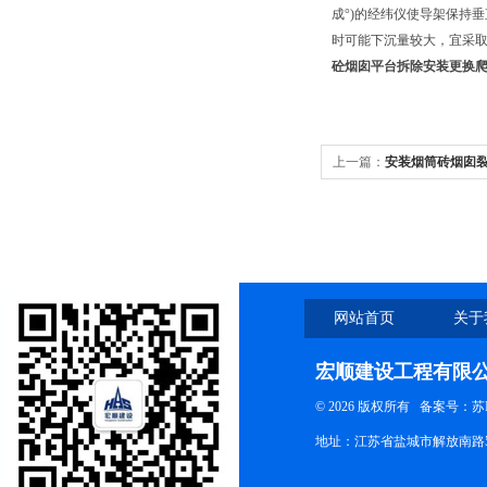
成°)的经纬仪使导架保持
时可能下沉量较大，宜采
砼烟囱平台拆除安装更换
上一篇：
安装烟筒砖烟囱
网站首页
关于
宏顺建设工程有限
© 2026 版权所有
备案号：苏ICP
地址：江苏省盐城市解放南路58