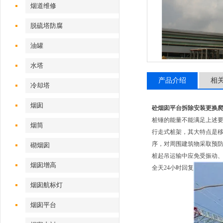
烟道维修
脱硫塔防腐
油罐
水塔
产品介绍
相
冷却塔
烟囱
砼烟囱平台拆除安装更换
桩锤的能量不能满足上述要
烟筒
行走式桩架，其大特点是
序，对周围建筑物采取预防
砌烟囱
桩起吊运输中应免受振动、
烟囱增高
全天24小时回复
烟囱航标灯
烟囱平台