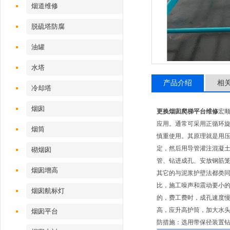
烟道维修
脱硫塔防腐
油罐
水塔
产品介绍
相
冷却塔
烟囱
更换烟囱爬梯平台维修
宏
应用。通常可采用正循环旋
烟筒
慎重使用。其原理就是用
定，然后用导管灌注混凝
砌烟囱
管、钻进成孔、安放钢筋
烟囱增高
其它的与泥浆护壁法都类同
比，施工噪声和震动要小
烟囱航标灯
的，费工费时，成孔速度
高，应升高护筒，加大水
烟囱平台
防措施：选用带保径装置钻