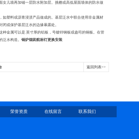
面女儿墙再加铺一层防水附加层。挑檐或高低屋面墙体的防水做
，如塑料或沥青浸渍产品做成的。基层泛水中联合使用非金属材
封闭或保护基层泛水的边缘暴露处。
这种金属可以是.英寸厚的铝板，号镀锌钢板或盎司的铜板。在管
的泛水构造。
锅炉烟囱航标灯更换安装
台
返回列表>>
荣誉资质
在线留言
联系我们