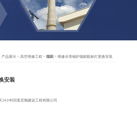
>
产品展示
>
高空维修工程
>
烟囱
> 维修水塔锅炉烟囱航标灯更换安装
换安装
天24小时回复宏顺建设工程有限公司