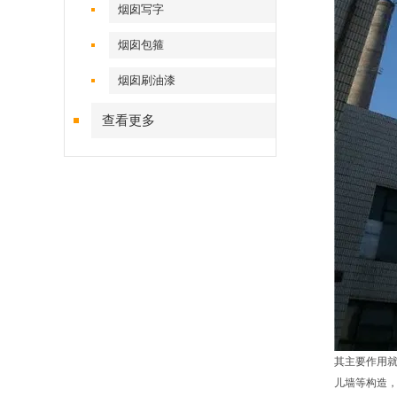
烟囱写字
烟囱包箍
烟囱刷油漆
查看更多
其主要作用
儿墙等构造