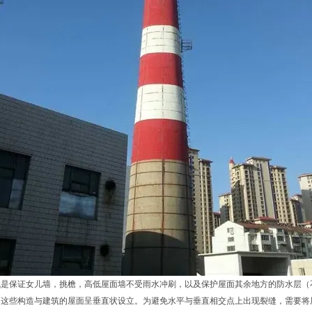
就是保证女儿墙，挑檐，高低屋面墙不受雨水冲刷，以及保护屋面其余地方的防水层（
，这些构造与建筑的屋面呈垂直状设立。为避免水平与垂直相交点上出现裂缝，需要将