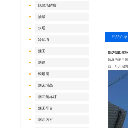
脱硫塔防腐
油罐
水塔
产品介绍
冷却塔
烟囱
锅炉烟囱航
顶及两侧再
烟筒
些，可开启两
砌烟囱
烟囱增高
烟囱航标灯
烟囱平台
烟囱内衬