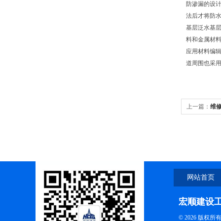
防渗漏的设
法后才将防
基层泛水基
料和金属材
应用材料编
道周围也采
上一篇：
维
网站首页
宏顺建设
© 2026 版权所