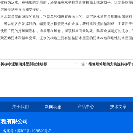
计被称为泛水。在铺加防水层前，还要先在水平和垂直交接面上抹灰找平。泛水是指屋
水层覆盖到垂直面和交接处。
层泛水就是屋面薄膜的延续，它是单独铺设在表面上的。基层泛水通常是用非金属材料
料，可以使各自发挥好的。帽盖泛水帽盖泛水由金属，塑料或浸渍油毡制成，主要用于
辑使用广泛的是屋面卷材，通常用在屋脊，屋顶和屋面天沟处。防腐金属是好的泛水。
用聚乙烯泛水和塑料套筒。泛水的构造主要有油毡防水屋面的泛水构造和刚性防水屋面
修折梯水泥烟囱外壁刷油漆航标
下一篇：
维修烟筒烟囱安装旋转梯平
关于我们
新闻动态
产品中心
技术文章
工程有限公司
有
备案号：苏ICP备11028529号-7