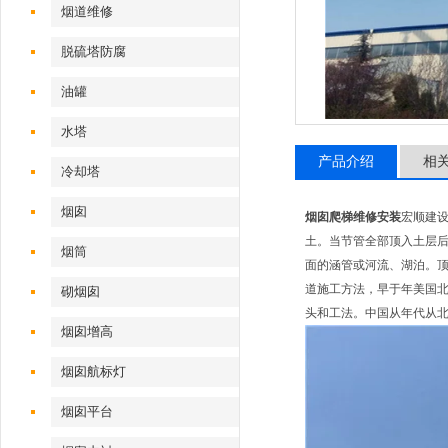
烟道维修
脱硫塔防腐
油罐
水塔
产品介绍
相
冷却塔
烟囱
烟囱爬梯维修安装
宏顺建
土。当节管全部顶入土层
烟筒
面的涵管或河流、湖泊。
道施工方法，早于年美国
砌烟囱
头和工法。中国从年代从北
烟囱增高
烟囱航标灯
烟囱平台