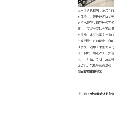
应用计算机控制，激光导向
右偏差﹤。顶进速度快：美
兴污水顶管，钢筋砼管直径
环，（某些专家认为可能提
形曲线、水平与垂直兼有
自动测量、自动记录、自
速度快；适用于中型管道（
道。构成：顶进设备、掘进
大：千斤顶、管段、后座材
掘进机、气压平衡掘进机
烟囱爬梯维修安装
上一篇：
维修烟筒烟囱刷