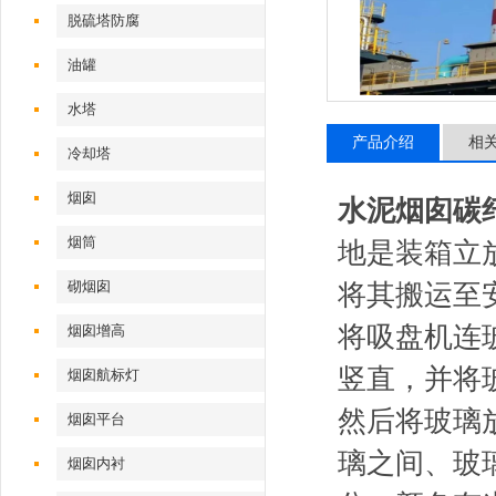
脱硫塔防腐
油罐
水塔
产品介绍
相
冷却塔
烟囱
水泥烟囱碳
烟筒
地是装箱立
砌烟囱
将其搬运至
将吸盘机连
烟囱增高
竖直，并将
烟囱航标灯
然后将玻璃
烟囱平台
璃之间、玻
烟囱内衬