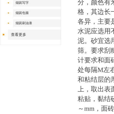
分，颜色有
烟囱写字
格，其边长
烟囱包箍
各异，主要是
烟囱刷油漆
水泥应选用
查看更多
泥。砂宜选
筛。要求刮
计要求和面
处每隔M左
和粘结层的
上，取出表
粘贴，黏结
～mm，面