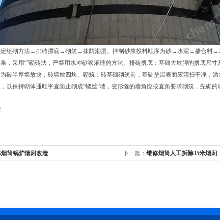
确定组砌方法→排砖摞底→砌筑→抹防潮层。拌制砂浆投料顺序为砂→水泥→掺合料→
条，采用“”砌砖法，严禁用水冲砂浆灌缝的方法。排砖撂底：基础大放脚的撂底尺
量为砖半厚墙放块，砖墙放四块。砌筑：砖基础砌筑前，基础垫层表面应清扫干净，洒
，以保持砌体通顺平直防止砌成“螺丝”墙，变形缝的墙角应按直角要求砌筑，先砌
腐
修烟筒锅炉烟囱改造
下一篇：
维修烟筒人工拆除35米烟囱