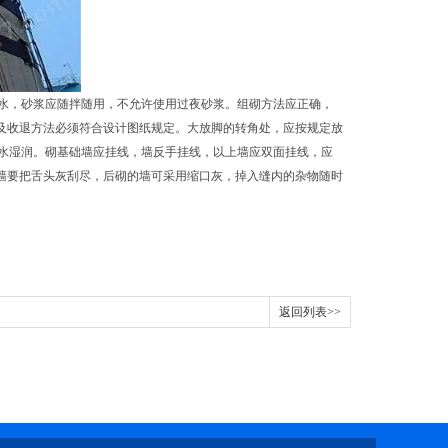
水，砂浆应随拌随用，不允许使用过夜砂浆。组砌方法应正确，
寸及收退方法必须符合设计图纸规定。大放脚的转角处，应按规定放
水湿润。砌基础墙应挂线，墙反手挂线，以上墙应双面挂线，应
的墙要把舌头灰刮尽，后砌的墙可采用缩口灰，掉入缝内的杂物随时
返回列表>>