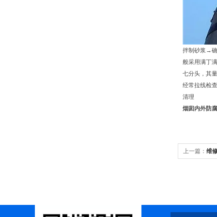
拌制砂浆→
般采用满丁满
七分头，其
经常拉线检查
清理
烟囱内外防
上一篇：
维