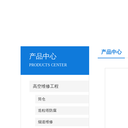
产品中心
产品中心
PRODUCTS CENTER
高空维修工程
筒仓
造粒塔防腐
烟道维修