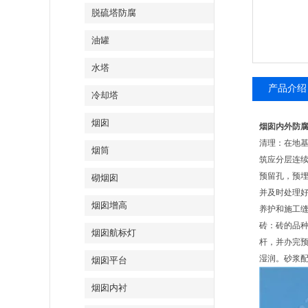
脱硫塔防腐
油罐
水塔
产品介绍
冷却塔
烟囱
烟囱内外防
清理：在地
烟筒
筑应分层连
预留孔，预
砌烟囱
并及时处理
烟囱增高
养护和施工
砖：砖的品
烟囱航标灯
杆，并办完
湿润。砂浆配
烟囱平台
烟囱内衬