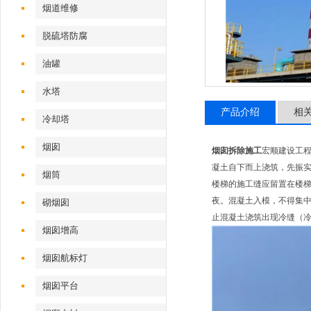
烟道维修
脱硫塔防腐
油罐
水塔
产品介绍
相
冷却塔
烟囱
烟囱拆除施工
宏顺建设工
凝土自下而上浇筑，先振
烟筒
楼梯的施工缝应留置在楼梯
夜。混凝土入模，不得集
砌烟囱
止混凝土浇筑出现冷缝（冷
烟囱增高
烟囱航标灯
烟囱平台