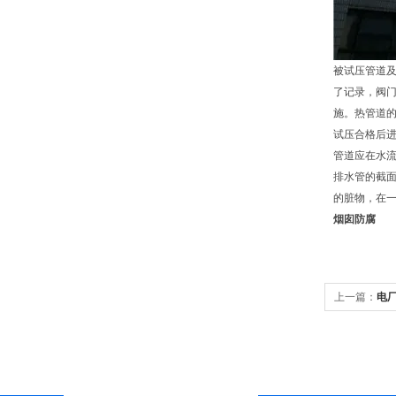
被试压管道
了记录，阀
施。热管道的
试压合格后
管道应在水
排水管的截
的脏物，在
烟囱防腐
上一篇：
电