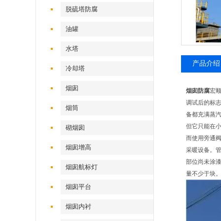
脱硫塔防腐
油罐
水塔
产品介绍
冷却塔
烟囱
烟囱防腐
宏
调试后的标
烟筒
备都充满蒸
但它只能在
砌烟囱
而使用旁通
烟囱增高
采暖设备。
部位尚未涂漆
烟囱航标灯
量不少于块。
烟囱平台
烟囱内衬