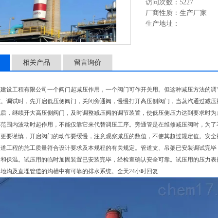
访问次数：5227
厂商性质：生产厂家
生产地址：
相关产品
留言询价
顺建设工程有限公司一个阀门起减压作用，一个阀门可作开关用。但这种减压方法的调
志。调试时，先开启低压侧阀门，关闭旁通阀，慢慢打开高压侧阀门，当蒸汽通过减压
汽后，继续开大高压侧阀门，及时调整减压阀的调节装置，使低压侧压力达到要求时为
小范围内波动时起作用，不能仅靠它来代替调压工序。旁通管是在维修减压阀时，为了
阀更要谨慎，开启阀门的动作要缓慢，注意观察减压的数值，不使其超过规定值。安全
管道工程的施工质量符合设计要求及本规程的有关规定。管道支、吊架已安装调试完毕
和保温。试压用的临时加固装置已安装完毕，经检查确认安全可靠。试压用的压力表已
地沟及直埋管道的沟槽中有可靠的排水系统。全天24小时回复