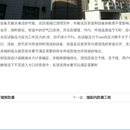
及设备无被水淹没的可能。试压现场已清理完毕，对被试压管道和设备的检查不受影响
门全开，填料密实。管道中的空气已排净。升压应缓慢、均匀。环境温度低于℃时，应
水压试验压力应为工作压力的.倍，但不得小于Pa。在试验压力下min内压力降不大于
进行。洗前，把不应与管道同时清洗的设备、容器及仪表管等与需清洗的管道分开。支
流末端的低点接至排水量可满足需要的排水井或其他允许排放的地点。
面积应按设计或根据水力计算确定，并能将脏物排出。清洗应按主干线、支干线、用户
一般情况下不宜进入大口径管道中；在清洗用水量可以满足需要时
厂烟筒防腐
下一篇：
烟囱内防腐工程