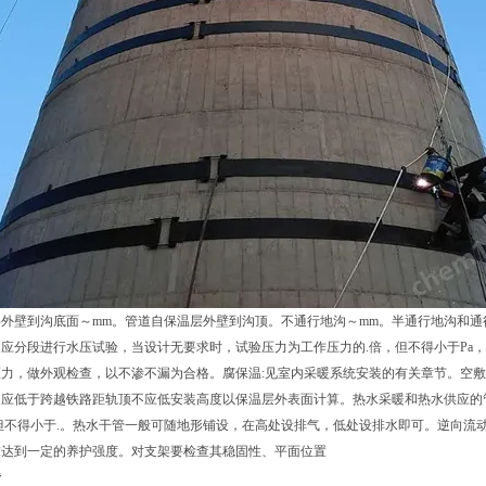
外壁到沟底面～mm。管道自保温层外壁到沟顶。不通行地沟～mm。半通行地沟和通行
应分段进行水压试验，当设计无要求时，试验压力为工作压力的.倍，但不得小于Pa，同
压力，做外观检查，以不渗不漏为合格。腐保温:见室内采暖系统安装的有关章节。空
不应低于跨越铁路距轨顶不应低安装高度以保温层外表面计算。热水采暖和热水供应的
但不得小于.。热水干管一般可随地形铺设，在高处设排气，低处设排水即可。逆向流
求达到一定的养护强度。对支架要检查其稳固性、平面位置
砖