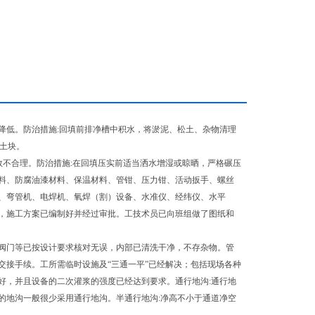
降低。防治措施:回填前排净槽中积水，将淤泥、松土、杂物清理
土块。
数不合理。防治措施:在回填压实前适当洒水增湿或晾晒，严格碾压
料、防腐油漆材料、保温材料、管钳、压力钳、活动扳手、螺丝
、弯管机、电焊机、氧焊（割）设备、水准仪、经纬仪、水平
，施工方案已编制好并经过审批。工技术员已向班组做了图纸和
阀门等已按设计要求核对无误，内部已清洗干净，不存杂物。管
交接手续。工所需临时设施及“三通一平”已经解决；包括现场各种
好，并且设备的二次灌浆的强度已经达到要求。通行地沟:通行地
的地沟一般很少采用通行地沟。半通行地沟:净高不小于通道净空