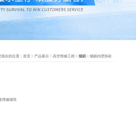
您现在的位置：
首页
>
产品展示
>
高空维修工程
>
烟囱
> 烟囱内壁拆砖
复维修烟筒