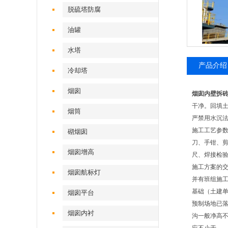
脱硫塔防腐
油罐
水塔
产品介绍
冷却塔
烟囱
烟囱内壁拆
干净。回填土
烟筒
严禁用水沉法
施工工艺参
砌烟囱
刀、手钳、
烟囱增高
尺、焊接检
施工方案的交
烟囱航标灯
并有班组施
基础（土建单
烟囱平台
预制场地已
烟囱内衬
沟一般净高