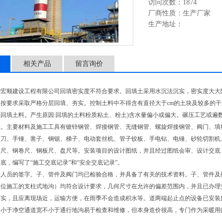
访问次数：1874
厂商性质：生产厂家
生产地址：
相关产品
留言询价
砖
宏顺建设工程有限公司回填密实度不符合要求。回填土采用水沉法沉实，密实度大大
按要求采取严格分层回填、夯实。控制土料中不得含有直径大于cm的土块及较多的干
回填土料。产生原因:回填的土料粉质粘土、粉土)含水量偏小或偏大。碾压工艺或遍
数。主要材料及施工工具有镀锌钢管、焊接钢管、无缝钢管、螺旋焊接钢管、阀门、填
剪刀、手锤、凿子、钢锯、梯子、电动套丝机、管子铰板、手电钻、电锤、砂轮切割机
验尺、钢卷尺、钢板尺、盘尺等。安装项目的设计图纸，并且经过图纸会审、设计交底
底，编写了“施工交底记录”和“安全交底记录”。
工人员的签字。子、管件及阀门均已检验合格，并具备了有关的技术资料。子、管件及
位施工的支柱式地沟）均符合设计要求，几何尺寸在允许的偏差范围内，并且已办理
落实，且应离现场近，运输方便，在雨季不会造成积水等。道两端起止点的设备已安装
不小于净空通道宽不小于通行地沟易于检查和维修，但本身造价很高，专门作为采暖用