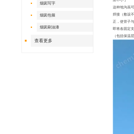
应不小于
烟囱写字
这种地沟虽
焊接（敷设
烟囱包箍
正，使管子
烟囱刷油漆
即将各固定
（包括保温层
查看更多