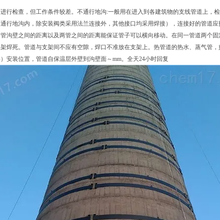
可进行检查，但工作条件较差。不通行地沟:一般用在进入到各建筑物的支线管道上，
不通行地沟内，除安装阀类采用法兰连接外，其他接口均采用焊接），连接好的管道应
与管沟壁之间的距离以及两管之间的距离能保证管子可以横向移动。在同一管道两个固
支架焊死。管道与支架间不应有空隙，焊口不准放在支架上。热管道的热水、蒸气管，
）安装位置，管道自保温层外壁到沟壁面～mm。全天24小时回复