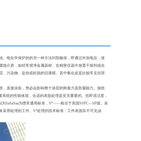
蚀。电化学保护的的另一种方法叫阳极保，即通过外加电压，使
腐蚀介质，如经常揩净金属器材、在精密仪器中放置干燥剂或在
层、污染物、盐份或松脱的旧漆膜。其中氧化皮是比较常见但容
质，直接涂装，势必会影响整个涂层的附着力及防腐能力。据统
漆系统的性能体现，合适的表面处理是至关重要的。也即清洁度，
SaSaSaa为惯常通用标准，S*——相当于美国SSPC—SP级。采
未采用处理的工件。S*处理的技术标准：工件表面应不可见油