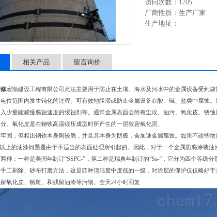
访问次数：1705
厂商性质：生产厂家
生产地址：
相关产品
留言询价
维修
宏顺建设工程有限公司此法主要用于防止在土壤、海水及河水中的金属设备受到腐
的电位范围内发生钝化的过程。可有效地阻滞或防止金属设备在酸、碱、盐类中腐蚀。
加入少量能减慢腐蚀速度的缓蚀剂等。通常金属表面会附有尘埃、油污、氧化皮、锈蚀
部分。氧化皮是在钢铁高温锻压成型时所产生的一层致密氧化层。
较牢固，但相比钢铁本身则较脆，并且其本身为阴极，会加速金属腐蚀。如果不这些物
%以上的油漆问题是由于不适当的表面处理所引起的。因此，对于一个金属防腐涂装油
种：一种是美国年制订“SSPC-”，第二种是瑞典年制订的“Sa-”，它分为四个等级分别为
的手工刷除、砂布打磨方法，这是四种清洁度中度低的一级，对涂层的保护仅仅略好于
留氧化皮、锈斑、和残留油漆等污物。全天24小时回复