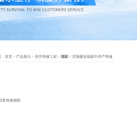
置：
首页
>
产品展示
>
高空维修工程
>
烟囱
> 宏顺建设烟囱不停产维修
回复维修烟囱