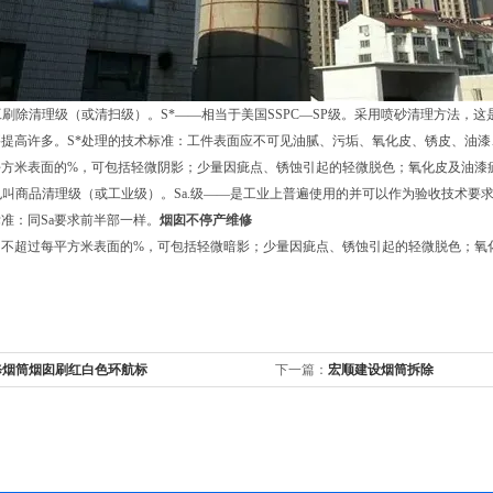
工刷除清理级（或清扫级）。S*——相当于美国SSPC—SP级。采用喷砂清理方法
要提高许多。S*处理的技术标准：工件表面应不可见油腻、污垢、氧化皮、锈皮、油
平方米表面的%，可包括轻微阴影；少量因疵点、锈蚀引起的轻微脱色；氧化皮及油漆
也叫商品清理级（或工业级）。Sa.级——是工业上普遍使用的并可以作为验收技术要求
准：同Sa要求前半部一样。
烟囱不停产维修
不超过每平方米表面的%，可包括轻微暗影；少量因疵点、锈蚀引起的轻微脱色；氧化皮
修烟筒烟囱刷红白色环航标
下一篇：
宏顺建设烟筒拆除