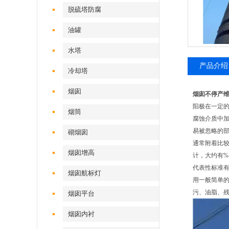
脱硫塔防腐
油罐
水塔
产品介绍
冷却塔
烟囱
烟囱不停产
阳极在一定
烟筒
腐蚀介质中
易被忽略的
砌烟囱
通常附着比
烟囱增高
计，大约有
代表性标准有两
烟囱航标灯
用一般简单
污、油脂、残
烟囱平台
烟囱内衬