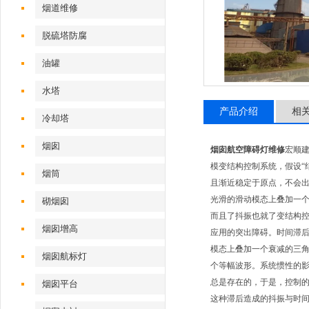
烟道维修
脱硫塔防腐
油罐
水塔
产品介绍
相
冷却塔
烟囱
烟囱航空障碍灯维修
宏顺
模变结构控制系统，假设“
烟筒
且渐近稳定于原点，不会出
光滑的滑动模态上叠加一
砌烟囱
而且了抖振也就了变结构
烟囱增高
应用的突出障碍。时间滞
模态上叠加一个衰减的三角
烟囱航标灯
个等幅波形。系统惯性的
总是存在的，于是，控制
烟囱平台
这种滞后造成的抖振与时