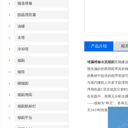
烟道维修
脱硫塔防腐
油罐
水塔
产品介绍
相
冷却塔
烟囱
堵漏维修水泥烟囱
宏顺建
预先编好的商用程序其价格
烟筒
的教材中提供的程序资源
与现代微机上许多字处理和电
砌烟囱
序用的是C语言或其它更时
烟囱增高
在实践中，有限元分析法通
——或称为“单元”。各单
烟囱航标灯
天24小时回复
烟囱平台