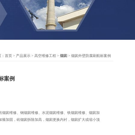
置：
首页
>
产品展示
>
高空维修工程
>
烟囱
> 烟囱外壁防腐刷航标案例
标案例
砖烟囱维修、钢烟囱维修、水泥烟囱维修、铁烟囱维修、烟囱加
加箍加固，砖烟囱拆除加高，烟囱更换内衬，烟囱扩大或缩小顶
囱裂缝修补，烟囱顶口修补，旧包箍油漆更换，检修，烟囱更换避