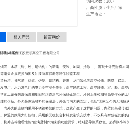
访问次数：2807
厂商性质：生产厂家
生产地址：
相关产品
留言询价
腐刷航标案例
江苏宏顺高空工程有限公司
种烟囱、水塔（砖、砼、钢结构）的新建、安装、加固、拆除、、 混凝土外壳滑模加
针等露天金属更换加固及油漆防腐保养等环保脱硫工程
、造粒塔、排气塔、储罐、炉架、钢结构、管道、龙门吊机等高空检修、防腐、保温。
力发电厂、水力发电厂的电力高空安全作业：高空建筑工程、高空维修、宏、顺、高空
化学化工设备防腐保温和烟囱的烟道烟气环保脱硫除尘、环保卫生检测等高空作业的工
处理的创新。外壳是保温材料的保温层，外壳与内壳的固定，包括*国家至今仍无法解
明，内外壳的连接均采用不锈钢桥架的方式，这就产生了这样的问题，内壁的高温传送
桥。保温的效果大打折扣，采用的无机复合材料发泡填充技术，不仅具有耐酸碱的的良
压、抗冲击等物理性能*能满足制作烟囱的功能要求，特别是导热系数低、热膨胀小等