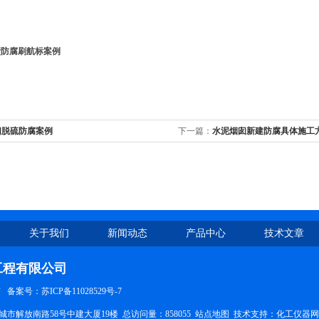
。
壁防腐刷航标案例
囱脱硫防腐案例
下一篇：
水泥烟囱新建防腐具体施工
关于我们
新闻动态
产品中心
技术文章
工程有限公司
有
备案号：苏ICP备11028529号-7
市解放南路58号中建大厦19楼 总访问量：858055
站点地图
技术支持：
化工仪器网