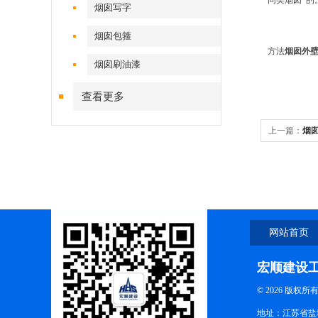
同类烟囱*的
烟囱写字
烟囱包箍
方法
烟囱外
烟囱刷油漆
查看更多
上一篇：
烟
网站首页
宏顺建设
© 2026 版权所
地址：江苏省盐城