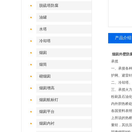
脱硫塔防腐
油罐
水塔
产品介绍
冷却塔
烟囱
烟囱外壁防
承揽
烟筒
一、承接各
护网、避雷
砌烟囱
二、冷却塔
烟囱增高
三、承揽火
粉刷及石油
烟囱航标灯
内外胆热桥
各国资料表
烟囱平台
上所说的热
烟囱内衬
量轻，其抗