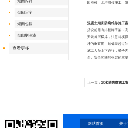
烟囱内衬
囱滑模、水塔滑模施工、
烟囱写字
混凝土烟囱防腐维修施工
烟囱包箍
搭设前需有排棚脚手架（
烟囱刷油漆
安装首层横撑，注意将横
杆的垂直度，如偏差超过5
查看更多
施工人员上下通行，梯子内
全。安全爬梯的框架的主要
上一篇：
凉水塔防腐施工
网站首页
关于