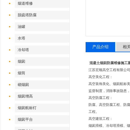
烟道维修
脱硫塔防腐
油罐
水塔
产品介绍
相
冷却塔
烟囱
混凝土烟囱防腐维修施工
江苏宏顺高空工程有限公
烟筒
高空美化工程：
高空装饰美化、烟囱航标美
砌烟囱
监督制度，消除事故隐患
烟囱增高
高空防腐工程：
防腐、高空防腐工程、防
烟囱航标灯
工程。
高空建筑工程：
烟囱平台
烟囱滑模、冷却塔滑模、烟