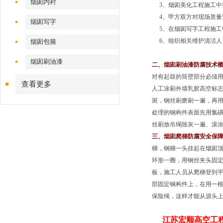
烟囱内衬
3、烟囱美化工程施工中
4、甲方双方对现场质量
烟囱写字
5、在烟囱写字工程施工
6、组织相关维护清洁人
烟囱包箍
烟囱刷油漆
二、烟囱刷油漆防腐技术
对有起鼓的筒壁部分必须用
查看更多
人工涂刷外墙乳胶高空标志
斑，钢丝刷磨刷一遍，再
处理的钢构件表面先用氯
丝刷放吊绳除灰一遍、滚涂
三、烟囱爬梯防腐安全保
梯，钢梯一头挂起在烟囱顶
环形一圈，用钢丝夹头固定
板，施工人员从爬梯登到平
部固定钢构件上，在用一
保险绳，这样才能从源头上
江苏宏顺高空工