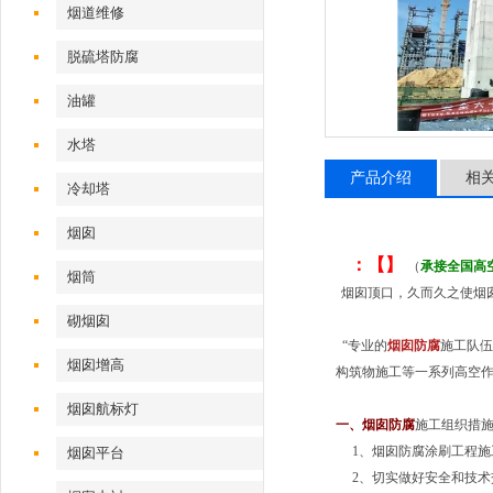
烟道维修
脱硫塔防腐
油罐
水塔
产品介绍
相
冷却塔
烟囱
：【】
（
承接全国高
烟筒
烟囱顶口，久而久之使烟
砌烟囱
“专业的
烟囱防腐
施工队伍
烟囱增高
构筑物施工等一系列高空作
烟囱航标灯
一、
烟囱防腐
施工组织措
1、烟囱防腐涂刷工程施
烟囱平台
2、切实做好安全和技术