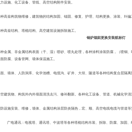
电力设施、化工设备、管线、高空结构附件安装。
各种高耸构筑物维修，建筑物的结构加固、锚固、修复、护理、结构更换、涂装、纠偏
各种高耸结构、塔桅结构、高空建筑设施拆除施工。
锅炉烟囱更换安装航标灯
各种金属、非金属结构表面（干、湿）喷砂、喷丸处理，各种涂料涂装防腐，（喷铜、
墙面防腐、设备管网、墙体保温施工。
层面、墙体、人防洞库、化学池槽、电缆沟、矿井、大坝、隧道等各种结构复合层隔离
高空建筑物、构筑外内外墙面清洗去污、修补翻新。各种化工设备、管道、机械化学清
消防设施安装、维修，墙体、金属结构涂层防炎隔热，宏、顺、高空电线电缆与管道等
广电通讯：电视塔、通讯塔、中波塔等各种塔桅结构吊装、拆除、防腐、加固、