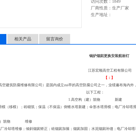
访问次数：1849
厂商性质：生产厂家
生产地址：
相关产品
留言询价
锅炉烟囱更换安装航标灯
江苏宏顺高空工程有限公司
【：】
顺高空建筑防腐维修有限公司）是国内成立zui早的高空防腐公司之一，业绩遍布海内
以下工程：
1.高空构（建）筑物
滑模（移模）；砖砌筑；保温（不保温）倒锥水塔新建；伞形水塔滑模；电厂冷却
空构（建）筑物 维修
电厂冷却塔维修；倾斜烟囱矫正；砖烟囱加箍；烟囱加固；水泥烟囱补缝；电厂冷