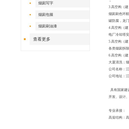
烟囱写字
3.高
烟囱刷色环航
烟囱包箍
罐防腐，
烟囱刷油漆
4.高
电厂冷却塔
查看更多
5.高
各类烟囱
6.高
大厦清洗
公司名称：
公司地址：江
具有国家建
开发、设计
专业承接：
高耸结构：高