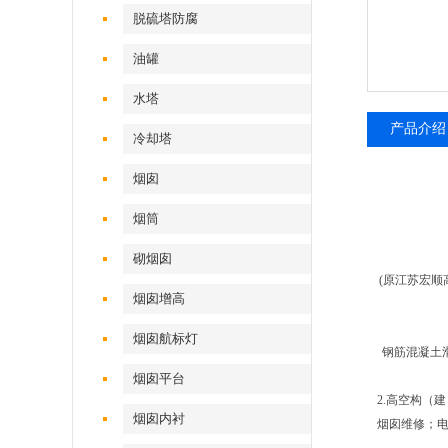
脱硫塔防腐
油罐
水塔
产品介绍
冷却塔
烟囱
烟筒
砌烟囱
(原江苏宏
烟囱增高
烟囱航标灯
钢筋混凝土
烟囱平台
2.高
烟囱内衬
烟囱维修；