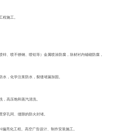
工程施工。
喷锌、喷不锈钢、喷铝等）金属喷涂防腐，块材衬内铺砌防腐，
防水，化学注浆防水，裂缝堵漏加固。
洗，高压饱和蒸汽清洗。
贯穿孔同、缝隙的防火封堵。
纠偏亮化工程。高空广告设计、制作安装施工。