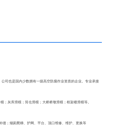
外，公司也是国内少数拥有一级高空防腐作业资质的企业。专业承接
 新建
塔滑模；灰库滑模；筒仓滑模；大桥桥墩滑模；框架楼滑模等。
却塔补缝；烟囱爬梯、护网、平台、顶口维修、维护、更换等