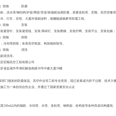
。
空构（建）筑物 防腐
标，凉水塔/钢结构/炉架/网架/管道/铁烟囱油漆防腐，尿素造粒塔、宏顺、高空排
龙门吊、行车，宾馆、大厦外墙刷涂料，煤棚输煤栈桥等防腐工程。
空构（建）筑物 安装
安装避雷针、安装避雷线、安装 障碍灯、安装爬梯、安装护网、安装平台
空构（建）筑物 拆除
拆除；冷却塔拆除；各类高空框架、构筑物拆除等。
空构（建）筑物 清洗
；烟囱清洗等。
江苏宏顺高空工程有限公司
苏省盐城市亭湖区解放南路58号中建大厦19楼
设部门颁发的防腐保温、高空作业等工程专业资质，现已发展成为班子过硬、技术力
、施工为一体的综合性企业。并通过了国家质量安全认证
度240m以内的烟囱、冷却塔、水塔、造粒塔、钢构架、砼构架等各种高耸结构建筑