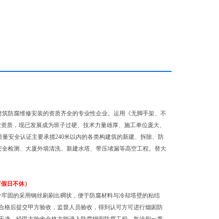
建筑防腐维修安装的资质齐全的专业性企业。运用《无脚手架、不
业资质，现已发展成为班子过硬、技术力量雄厚、施工单位庞大、
量安全认证主要承揽240米以内的各类构建筑的新建、拆除、防
安全检测、大厦外墙清洗、新建水塔、带压堵漏等高空工程。替大
节假日不休）
分牢固的采用钢丝刷刷出稠状，便于防腐材料与冷却塔壁的粘结
合格后提交甲方验收，监督人员验收，得到认可方可进行烟囱防