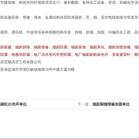
高空建筑物、构筑外内外墙面清洗去污、修补翻新。各种化工设备、管道、机械化学清
消防设施安装、维修，墙体、金属结构涂层防炎隔热，宏、顺、高空电线电缆与管道等
电视塔、通讯塔、中波塔等各种塔桅结构吊装、拆除、防腐、加固、纠偏亮化工程。高
囱新建、烟囱拆除、烟囱维修、烟囱防腐、烟囱装饰、烟囱美化、烟囱加固加箍、烟
构防腐，电视塔防腐，电厂凉水塔内外壁防腐、电厂烟囱刷航标色环、安装避雷针、爬
江苏宏顺高空工程有限公司
苏省盐城市亭湖区解放南路58号中建大厦19楼
囱刷红白色环单位
下一篇：
烟囱裂缝维修加固单位