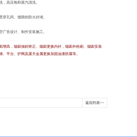
洗，高压饱和蒸汽清洗。
贯穿孔同、缝隙的防火封堵。
空广告设计、制作安装施工。
囱增高，烟囱倾斜矫正、烟囱更换内衬，烟囱外粉刷、烟囱安装
梯、平台、护网及露天金属更换加固油漆防腐等。
返回列表>>