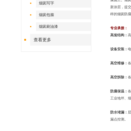
腐施工。烟
烟囱写字
新涂层，提
样的烟囱防
烟囱包箍
烟囱刷油漆
专业承接：
高耸结构：
查看更多
设备安装：
高空维修：
高空拆除：
防腐保温：
工业地坪、
防水堵漏：
漏点控测。