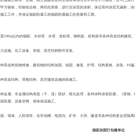
囱防腐施工标准：宏顺、高空脱硫塔及再生槽塔体清理完毕并经甲方验收，认可已清扫
交甲方验收，经验收合格，再经此类推，进行后涂层的涂刷，保证塔内涂层无漏刷，涂
腐施工工作，并保证烟囱防腐工程烟囱防腐施工的质量和工期。
高度240m以内的烟囱、冷却塔、水塔、造粒塔、钢构架、砼构架等各种高耸结构建筑
电力设施、化工设备、管线、高空结构附件安装。
各种高耸构筑物维修，建筑物的结构加固、锚固、修复、护理、结构更换、涂装、纠偏
各种高耸结构、塔桅结构、高空建筑设施拆除施工。
各种金属、非金属结构表面（干、湿）喷砂、喷丸处理，各种涂料涂装防腐，（喷铜、
墙面防腐、设备管网、墙体保温施工。
层面、墙体、人防洞库、化学池槽、电缆沟、矿井、大坝、隧道等各种结构复合层隔离
烟囱加固打包箍单位