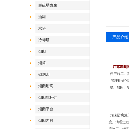
脱硫塔防腐
油罐
水塔
产品介绍
冷却塔
烟囱
烟筒
江苏宏顺
停产施工、
砌烟囱
管理良好的
烟囱增高
腐、加固、
烟囱航标灯
烟囱平台
烟囱防腐施
烟囱内衬
度。清理过