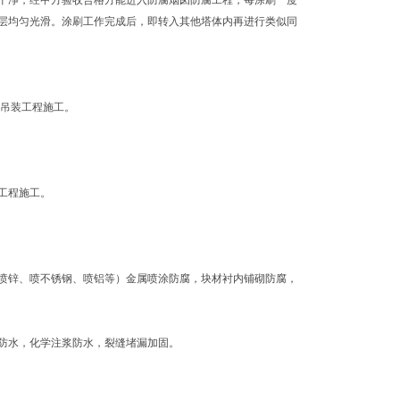
干净，经甲方验收合格方能进入防腐烟囱防腐工程，每涂刷一度
层均匀光滑。涂刷工作完成后，即转入其他塔体内再进行类似同
、吊装工程施工。
工程施工。
喷锌、喷不锈钢、喷铝等）金属喷涂防腐，块材衬内铺砌防腐，
防水，化学注浆防水，裂缝堵漏加固。