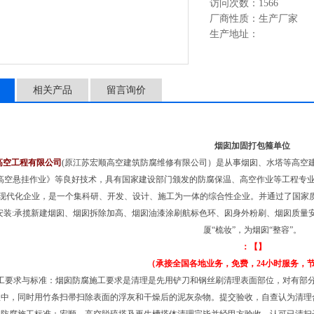
访问次数：1566
厂商性质：生产厂家
生产地址：
相关产品
留言询价
烟囱加固打包箍单位
高空工程有限公司
(原江苏宏顺高空建筑防腐维修有限公司）是从事烟囱、水塔等高空
高空悬挂作业》等良好技术，具有国家建设部门颁发的防腐保温、高空作业等工程专
现代化企业，是一个集科研、开发、设计、施工为一体的综合性企业。并通过了国家质
安装:承揽新建烟囱、烟囱拆除加高、烟囱油漆涂刷航标色环、囱身外粉刷、烟囱质量
厦“梳妆”，为烟囱“整容”。
：【】
（承接全国各地业务，免费，24小时服务，
工要求与标准：烟囱防腐施工要求是清理是先用铲刀和钢丝刷清理表面部位，对有部
程中，同时用竹条扫帚扫除表面的浮灰和干燥后的泥灰杂物。提交验收，自查认为清理