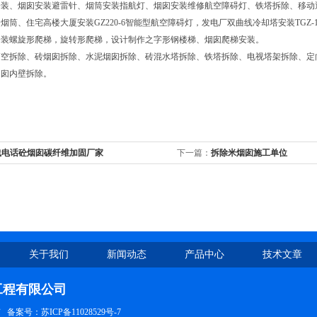
装、烟囱安装避雷针、烟筒安装指航灯、烟囱安装维修航空障碍灯、铁塔拆除、移动
烟筒、住宅高楼大厦安装GZ220-6智能型航空障碍灯，发电厂双曲线冷却塔安装TGZ-
安装螺旋形爬梯，旋转形爬梯，设计制作之字形钢楼梯、烟囱爬梯安装。
高空拆除、砖烟囱拆除、水泥烟囱拆除、砖混水塔拆除、铁塔拆除、电视塔架拆除、定
烟囱内壁拆除。
线电话砼烟囱碳纤维加固厂家
下一篇：
拆除米烟囱施工单位
关于我们
新闻动态
产品中心
技术文章
工程有限公司
有
备案号：苏ICP备11028529号-7