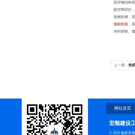
高空钢结构安
航空障碍灯，
形钢折梯，
烟囱拆除：
内衬拆除、
上一篇：
热
网站首页
宏顺建设
© 2026 版权所