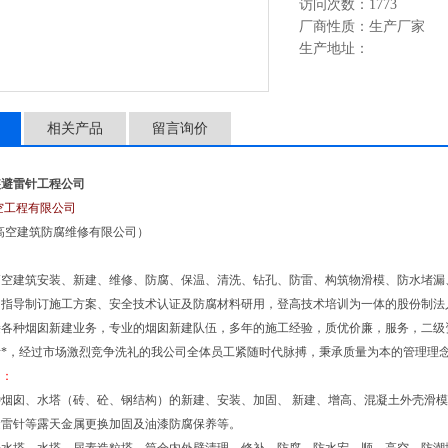
访问次数：1773
厂商性质：生产厂家
生产地址：
相关产品
留言询价
装避雷针工程公司
空工程有限公司
高空建筑防腐维修有限公司）
高空建筑安装、新建、维修、防腐、保温、清洗、钻孔、防雷、构筑物滑模、防水堵漏
、指导制订施工方案、安全技术认证及防腐材料研用，登高技术培训为一体的股份制法
接各种烟囱新建业务，专业的烟囱新建队伍，多年的施工经验，质优价廉，服务，二级
*，经过市场激烈竞争洗礼的我公司全体员工紧随时代脉搏，秉承质量为本的管理理念
目：
种烟囱、水塔（砖、砼、钢结构）的新建、安装、加固、 新建、增高、混凝土外壳滑
避雷针等露天金属更换加固及油漆防腐保养等。