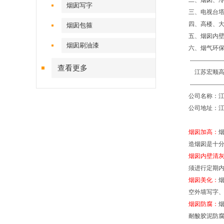
二、烟囱、
烟囱写字
三、电视台
四、高楼、
烟囱包箍
五、烟囱内
烟囱刷油漆
六、烟气环
-----------------
查看更多
江苏宏顺高
-----------------
公司名称：
公司地址：江
烟囱加高：
造烟囱是十
烟囱内壁清
须进行定期
烟囱美化：
空外墙写字
烟囱防腐：
耐酸胶泥防