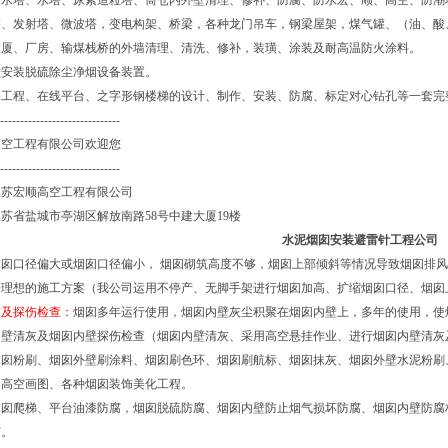
冷水塔、水塔、尿素造粒塔、筒仓内外壁清理、修补、防腐、防水宏、顺、高空、防潮
塔、发射塔、微波塔，变电构架、桥梁，各种龙门吊车，钢梁屋架，煤气罐、（油、酸
大厦、厂房、输煤栈桥的外墙清理、清洗、修补，装璜、涂装及耐高温防火涂料。
壁安装脱硫除尘净烟设备装置。
保工程、在线平台、之字形钢楼梯的设计、制作、安装、防腐、标定对心钻孔等一套完
------------------------------
空工程有限公司欢迎您
------------------------------
江苏宏顺高空工程有限公司
苏省盐城市亭湖区解放南路58号中建大厦19楼
水泥烟囱安装避雷针工程公司
烟囱口径偏大或烟囱口径偏小， 烟囱砌筑高度不够，烟囱上部倾斜等情况导致烟囱排
分理想的施工方案（我公司运用不停产、无脚手架进行烟囱加高、扩缩烟囱口径、烟囱
灰及探伤检查：
烟囱多年运行使用，烟囱内壁灰尘积聚在烟囱内壁上，多年的使用，使
内壁清灰及烟囱内壁探伤检查（烟囱内壁清灰、采用高空悬挂作业、进行烟囱内壁清灰
烟囱粉刷、烟囱外壁刷涂料、烟囱刷色环、烟囱刷航标、烟囱抹灰、烟囱外壁水泥粉刷
、高空画图、各种烟囱装饰美化工程。
烟囱爬梯、平台油漆防腐，烟囱脱硫防腐、烟囱内壁防止烟气损坏防腐、烟囱内壁防腐
腐。