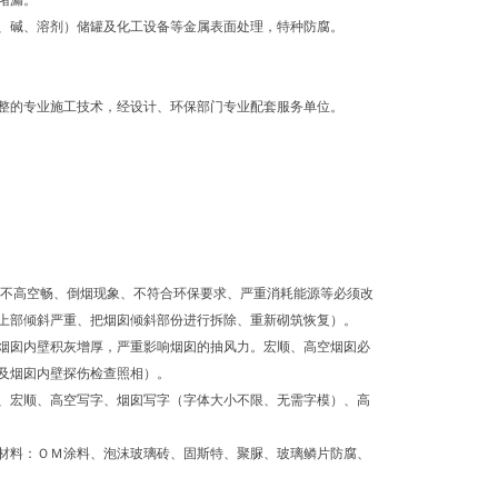
堵漏。
、碱、溶剂）储罐及化工设备等金属表面处理，特种防腐。
整的专业施工技术，经设计、环保部门专业配套服务单位。
风不高空畅、倒烟现象、不符合环保要求、严重消耗能源等必须改
上部倾斜严重、把烟囱倾斜部份进行拆除、重新砌筑恢复）。
烟囱内壁积灰增厚，严重影响烟囱的抽风力。宏顺、高空烟囱必
及烟囱内壁探伤检查照相）。
、宏顺、高空写字、烟囱写字（字体大小不限、无需字模）、高
材料：ＯＭ涂料、泡沫玻璃砖、固斯特、聚脲、玻璃鳞片防腐、