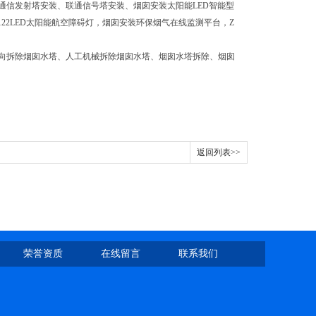
通信发射塔安装、联通信号塔安装、烟囱安装太阳能LED智能型
122LED太阳能航空障碍灯，烟囱安装环保烟气在线监测平台，Z
向拆除烟囱水塔、人工机械拆除烟囱水塔、烟囱水塔拆除、烟囱
返回列表>>
荣誉资质
在线留言
联系我们