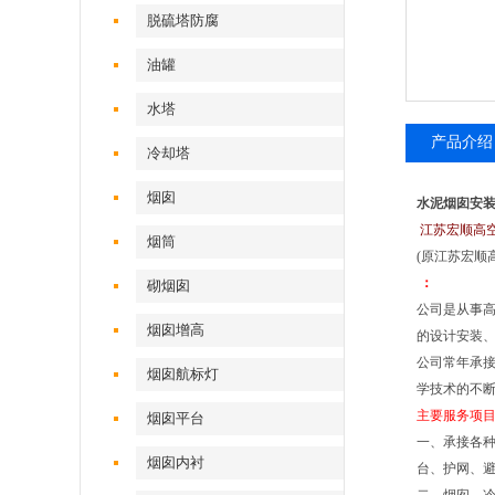
脱硫塔防腐
油罐
水塔
产品介绍
冷却塔
烟囱
水泥烟囱安
江苏宏顺高
烟筒
(原江苏宏顺
：
砌烟囱
公司是从事
烟囱增高
的设计安装
公司常年承
烟囱航标灯
学技术的不断
主要服务项
烟囱平台
一、承接各
烟囱内衬
台、护网、