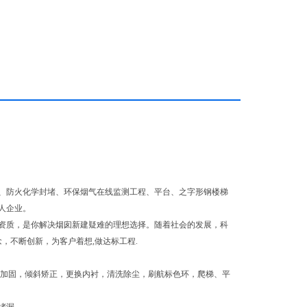
、防火化学封堵、环保烟气在线监测工程、平台、之字形钢楼梯
人企业。
资质，是你解决烟囱新建疑难的理想选择。随着社会的发展，科
，不断创新，为客户着想,做达标工程.
模加固，倾斜矫正，更换内衬，清洗除尘，刷航标色环，爬梯、平