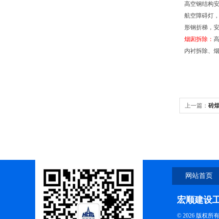
高空钢结构安
航空障碍灯，
形钢折梯，
烟囱拆除：
内衬拆除、
上一篇：
砖
网站首页
宏顺建设
© 2026 版权所