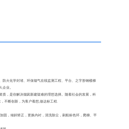
、防火化学封堵、环保烟气在线监测工程、平台、之字形钢楼梯
人企业。
资质，是你解决烟囱新建疑难的理想选择。随着社会的发展，科
，不断创新，为客户着想,做达标工程.
模加固，倾斜矫正，更换内衬，清洗除尘，刷航标色环，爬梯、平