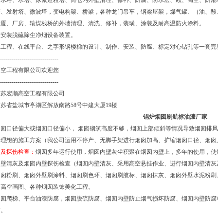
冷水塔、水塔、尿素造粒塔、筒仓内外壁清理、修补、防腐、防水宏、顺、高空、防潮
塔、发射塔、微波塔，变电构架、桥梁，各种龙门吊车，钢梁屋架，煤气罐、（油、酸
大厦、厂房、输煤栈桥的外墙清理、清洗、修补，装璜、涂装及耐高温防火涂料。
壁安装脱硫除尘净烟设备装置。
保工程、在线平台、之字形钢楼梯的设计、制作、安装、防腐、标定对心钻孔等一套完
------------------------------
空工程有限公司欢迎您
------------------------------
江苏宏顺高空工程有限公司
苏省盐城市亭湖区解放南路58号中建大厦19楼
锅炉烟囱刷航标油漆厂家
烟囱口径偏大或烟囱口径偏小， 烟囱砌筑高度不够，烟囱上部倾斜等情况导致烟囱排
分理想的施工方案（我公司运用不停产、无脚手架进行烟囱加高、扩缩烟囱口径、烟囱
灰及探伤检查：
烟囱多年运行使用，烟囱内壁灰尘积聚在烟囱内壁上，多年的使用，使
内壁清灰及烟囱内壁探伤检查（烟囱内壁清灰、采用高空悬挂作业、进行烟囱内壁清灰
烟囱粉刷、烟囱外壁刷涂料、烟囱刷色环、烟囱刷航标、烟囱抹灰、烟囱外壁水泥粉刷
、高空画图、各种烟囱装饰美化工程。
烟囱爬梯、平台油漆防腐，烟囱脱硫防腐、烟囱内壁防止烟气损坏防腐、烟囱内壁防腐
腐。