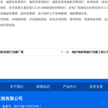
装、烟囱安装避雷针、烟筒安装指航灯、烟囱安装维修航空障碍灯、铁塔拆除、移动
烟筒、住宅高楼大厦安装GZ220-6智能型航空障碍灯，发电厂双曲线冷却塔安装TGZ-
安装螺旋形爬梯，旋转形爬梯，设计制作之字形钢楼梯、烟囱爬梯安装。
高空拆除、砖烟囱拆除、水泥烟囱拆除、砖混水塔拆除、铁塔拆除、电视塔架拆除、定
烟囱内壁拆除。
烟囱加固打包箍厂家
下一篇：
锅炉烟囱维修打包箍工程公
关于我们
新闻动态
产品中心
技术文章
工程有限公司
有
备案号：苏ICP备11028529号-7