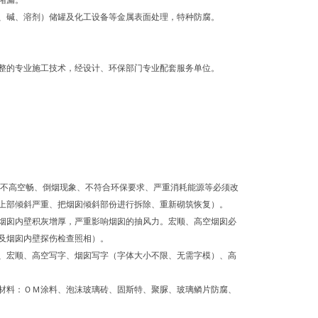
堵漏。
、碱、溶剂）储罐及化工设备等金属表面处理，特种防腐。
整的专业施工技术，经设计、环保部门专业配套服务单位。
风不高空畅、倒烟现象、不符合环保要求、严重消耗能源等必须改
上部倾斜严重、把烟囱倾斜部份进行拆除、重新砌筑恢复）。
烟囱内壁积灰增厚，严重影响烟囱的抽风力。宏顺、高空烟囱必
及烟囱内壁探伤检查照相）。
、宏顺、高空写字、烟囱写字（字体大小不限、无需字模）、高
材料：ＯＭ涂料、泡沫玻璃砖、固斯特、聚脲、玻璃鳞片防腐、