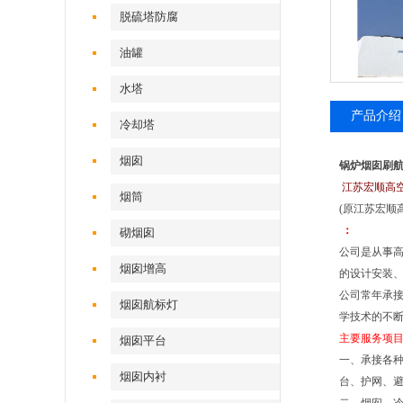
脱硫塔防腐
油罐
水塔
产品介绍
冷却塔
烟囱
锅炉烟囱刷
江苏宏顺高
烟筒
(原江苏宏顺
：
砌烟囱
公司是从事
烟囱增高
的设计安装
公司常年承
烟囱航标灯
学技术的不断
主要服务项
烟囱平台
一、承接各
烟囱内衬
台、护网、