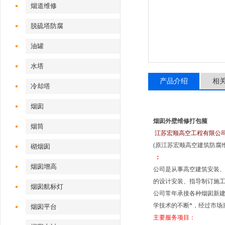
烟道维修
脱硫塔防腐
油罐
水塔
产品介绍
相
冷却塔
烟囱
烟囱外壁维修打包箍
烟筒
江苏宏顺高空工程有限公
(原江苏宏顺高空建筑防腐
砌烟囱
：
烟囱增高
公司是从事高空建筑安装
的设计安装、指导制订施
烟囱航标灯
公司常年承接各种烟囱新
学技术的不断*，经过市场
烟囱平台
主要服务项目：