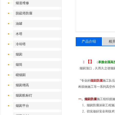
烟道维修
脱硫塔防腐
油罐
水塔
产品介绍
相
冷却塔
烟囱
：【】
（
承接全国高
烟筒
烟囱顶口，久而久之使烟
砌烟囱
“专业的
烟囱防腐
施工队伍
烟囱增高
构筑物施工等一系列高空作
烟囱航标灯
一、
烟囱防腐
施工组织措
1、烟囱防腐涂刷工程施
烟囱平台
2、切实做好安全和技术