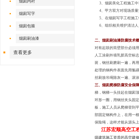
烟囱内衬
3、烟囱美化工程施工中
4、甲方双方对现场质量
烟囱写字
5、在烟囱写字工程施工
6、组织相关维护清洁人
烟囱包箍
烟囱刷油漆
二、烟囱刷油漆防腐技术
对有起鼓的筒壁部分必须用
查看更多
人工涂刷外墙乳胶高空标志
斑，钢丝刷磨刷一遍，再
处理的钢构件表面先用氯
丝刷放吊绳除灰一遍、滚涂
三、烟囱爬梯防腐安全保
梯，钢梯一头挂起在烟囱顶
环形一圈，用钢丝夹头固定
板，施工人员从爬梯登到平
部固定钢构件上，在用一
保险绳，这样才能从源头上
江苏宏顺高空工
级建筑施工资质的高空建