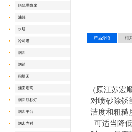
脱硫塔防腐
油罐
水塔
产品介绍
相
冷却塔
烟囱
烟筒
砌烟囱
(原江苏宏
烟囱增高
对喷砂除锈
烟囱航标灯
洁度和粗糙
烟囱平台
可适当降
烟囱内衬