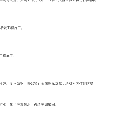
层均匀光滑。涂刷工作完成后，即转入其他塔体内再进行类似同
、吊装工程施工。
工程施工。
喷锌、喷不锈钢、喷铝等）金属喷涂防腐，块材衬内铺砌防腐，
防水，化学注浆防水，裂缝堵漏加固。