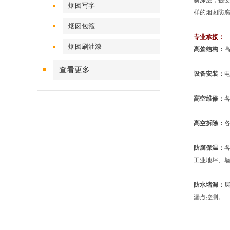
新涂层，提
烟囱写字
样的烟囱防
烟囱包箍
专业承接：
烟囱刷油漆
高耸结构：
查看更多
设备安装：
高空维修：
高空拆除：
防腐保温：
工业地坪、
防水堵漏：
漏点控测。