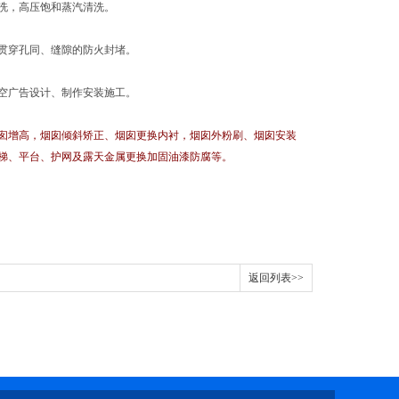
洗，高压饱和蒸汽清洗。
贯穿孔同、缝隙的防火封堵。
空广告设计、制作安装施工。
囱增高，烟囱倾斜矫正、烟囱更换内衬，烟囱外粉刷、烟囱安装
梯、平台、护网及露天金属更换加固油漆防腐等。
返回列表>>