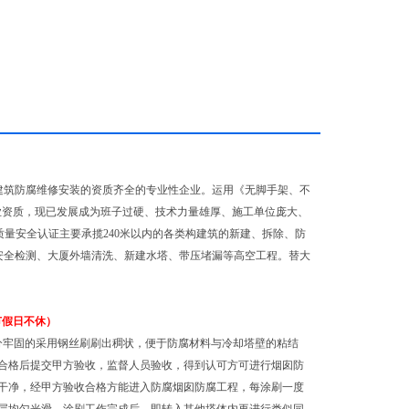
建筑防腐维修安装的资质齐全的专业性企业。运用《无脚手架、不
业资质，现已发展成为班子过硬、技术力量雄厚、施工单位庞大、
量安全认证主要承揽240米以内的各类构建筑的新建、拆除、防
安全检测、大厦外墙清洗、新建水塔、带压堵漏等高空工程。替大
节假日不休）
分牢固的采用钢丝刷刷出稠状，便于防腐材料与冷却塔壁的粘结
合格后提交甲方验收，监督人员验收，得到认可方可进行烟囱防
干净，经甲方验收合格方能进入防腐烟囱防腐工程，每涂刷一度