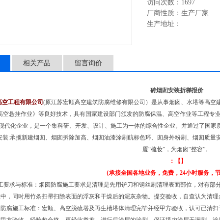
访问次数：1697
厂商性质：生产厂家
生产地址：
相关产品
留言询价
砖烟囱安装折梯报价
高空工程有限公司
(原江苏宏顺高空建筑防腐维修有限公司）是从事烟囱、水塔等高空
高空悬挂作业》等良好技术，具有国家建设部门颁发的防腐保温、高空作业等工程专
现代化企业，是一个集科研、开发、设计、施工为一体的综合性企业。并通过了国家质
安装:承揽新建烟囱、烟囱拆除加高、烟囱油漆涂刷航标色环、囱身外粉刷、烟囱质量
厦“梳妆”，为烟囱“整容”。
：【】
（承接全国各地业务，免费，24小时服务，
工要求与标准：烟囱防腐施工要求是清理是先用铲刀和钢丝刷清理表面部位，对有部
程中，同时用竹条扫帚扫除表面的浮灰和干燥后的泥灰杂物。提交验收，自查认为清理
囱防腐施工标准：宏顺、高空脱硫塔及再生槽塔体清理完毕并经甲方验收，认可已清扫