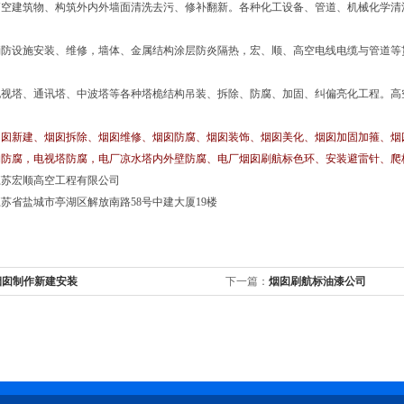
高空建筑物、构筑外内外墙面清洗去污、修补翻新。各种化工设备、管道、机械化学清
消防设施安装、维修，墙体、金属结构涂层防炎隔热，宏、顺、高空电线电缆与管道等
电视塔、通讯塔、中波塔等各种塔桅结构吊装、拆除、防腐、加固、纠偏亮化工程。高
囱新建、烟囱拆除、烟囱维修、烟囱防腐、烟囱装饰、烟囱美化、烟囱加固加箍、烟
构防腐，电视塔防腐，电厂凉水塔内外壁防腐、电厂烟囱刷航标色环、安装避雷针、爬
江苏宏顺高空工程有限公司
苏省盐城市亭湖区解放南路58号中建大厦19楼
烟囱制作新建安装
下一篇：
烟囱刷航标油漆公司