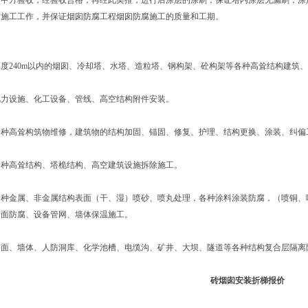
交甲方验收，经验收合格，再经此类推，进行后涂层的涂刷，保证塔内涂层无漏刷，涂
腐施工工作，并保证烟囱防腐工程烟囱防腐施工的质量和工期。
高度240m以内的烟囱、冷却塔、水塔、造粒塔、钢构架、砼构架等各种高耸结构建筑
电力设施、化工设备、管线、高空结构附件安装。
各种高耸构筑物维修，建筑物的结构加固、锚固、修复、护理、结构更换、涂装、纠偏
各种高耸结构、塔桅结构、高空建筑设施拆除施工。
各种金属、非金属结构表面（干、湿）喷砂、喷丸处理，各种涂料涂装防腐，（喷铜、
墙面防腐、设备管网、墙体保温施工。
层面、墙体、人防洞库、化学池槽、电缆沟、矿井、大坝、隧道等各种结构复合层隔离
砖烟囱安装折梯报价