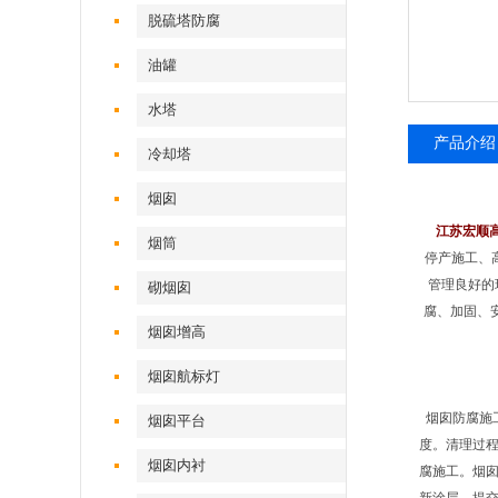
脱硫塔防腐
油罐
水塔
产品介绍
冷却塔
烟囱
江苏宏顺
烟筒
停产施工、
管理良好的
砌烟囱
腐、加固、
烟囱增高
烟囱航标灯
烟囱防腐施
烟囱平台
度。清理过
烟囱内衬
腐施工。烟