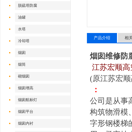
脱硫塔防腐
油罐
水塔
产品介绍
相
冷却塔
烟囱
烟囱维修防
烟筒
江苏宏顺高
砌烟囱
(原江苏宏
：
烟囱增高
公司是从事
烟囱航标灯
构筑物滑模
烟囱平台
字形钢楼梯
烟囱内衬