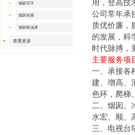
用，登高技
烟囱写字
公司常年承
烟囱包箍
质优价廉，
烟囱刷油漆
的发展，科
查看更多
时代脉搏，
主要服务项
一、承接各
建、增高、
色环，爬梯
二、烟囱、
水宏、顺、
三、电视台