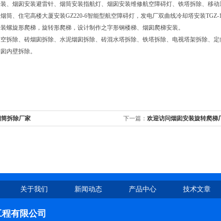
装、烟囱安装避雷针、烟筒安装指航灯、烟囱安装维修航空障碍灯、铁塔拆除、移动
烟筒、住宅高楼大厦安装GZ220-6智能型航空障碍灯，发电厂双曲线冷却塔安装TGZ-
安装螺旋形爬梯，旋转形爬梯，设计制作之字形钢楼梯、烟囱爬梯安装。
高空拆除、砖烟囱拆除、水泥烟囱拆除、砖混水塔拆除、铁塔拆除、电视塔架拆除、定
烟囱内壁拆除。
烟筒拆除厂家
下一篇：
欢迎访问烟囱安装旋转爬梯
关于我们
新闻动态
产品中心
技术文章
工程有限公司