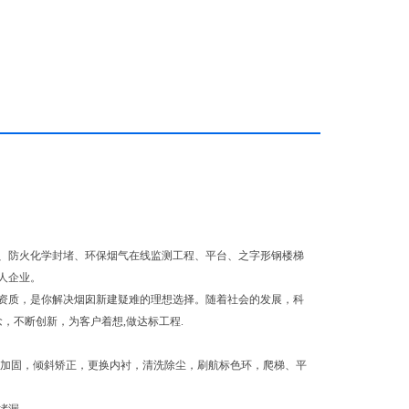
、防火化学封堵、环保烟气在线监测工程、平台、之字形钢楼梯
人企业。
资质，是你解决烟囱新建疑难的理想选择。随着社会的发展，科
，不断创新，为客户着想,做达标工程.
模加固，倾斜矫正，更换内衬，清洗除尘，刷航标色环，爬梯、平