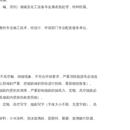
堵漏。
、碱、溶剂）储罐及化工设备等金属表面处理，特种防腐。
整的专业施工技术，经设计、环保部门专业配套服务单位。
风不高空畅、倒烟现象、不符合环保要求、严重消耗能源等必须改
上部倾斜严重、把烟囱倾斜部份进行拆除、重新砌筑恢复）。
烟囱内壁积灰增厚，严重影响烟囱的抽风力。宏顺、高空烟囱必
及烟囱内壁探伤检查照相）。
、宏顺、高空写字、烟囱写字（字体大小不限、无需字模）、高
材料：ＯＭ涂料、泡沫玻璃砖、固斯特、聚脲、玻璃鳞片防腐、