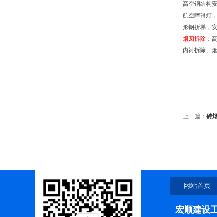
高空钢结构安
航空障碍灯，
形钢折梯，
烟囱拆除：
内衬拆除、
上一篇：
砖
网站首页
宏顺建设