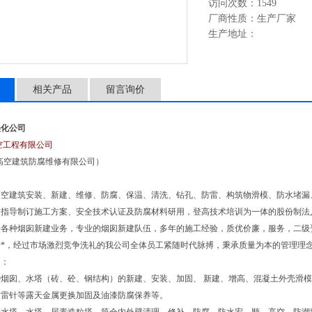
访问次数：1549
厂商性质：生产厂家
生产地址：
相关产品
留言询价
美化公司
空工程有限公司
高空建筑防腐维修有限公司）
高空建筑安装、新建、维修、防腐、保温、清洗、钻孔、防雷、构筑物滑模、防水堵漏
、指导制订施工方案、安全技术认证及防腐材料研用，登高技术培训为一体的股份制法
接各种烟囱新建业务，专业的烟囱新建队伍，多年的施工经验，质优价廉，服务，二级
*，经过市场激烈竞争洗礼的我公司全体员工紧随时代脉搏，秉承质量为本的管理理念
目：
种烟囱、水塔（砖、砼、钢结构）的新建、安装、加固、 新建、增高、混凝土外壳滑
避雷针等露天金属更换加固及油漆防腐保养等。