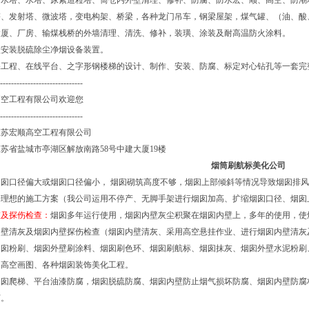
冷水塔、水塔、尿素造粒塔、筒仓内外壁清理、修补、防腐、防水宏、顺、高空、防潮
塔、发射塔、微波塔，变电构架、桥梁，各种龙门吊车，钢梁屋架，煤气罐、（油、酸
大厦、厂房、输煤栈桥的外墙清理、清洗、修补，装璜、涂装及耐高温防火涂料。
壁安装脱硫除尘净烟设备装置。
保工程、在线平台、之字形钢楼梯的设计、制作、安装、防腐、标定对心钻孔等一套完
------------------------------
空工程有限公司欢迎您
------------------------------
江苏宏顺高空工程有限公司
苏省盐城市亭湖区解放南路58号中建大厦19楼
烟筒刷航标美化公司
烟囱口径偏大或烟囱口径偏小， 烟囱砌筑高度不够，烟囱上部倾斜等情况导致烟囱排
分理想的施工方案（我公司运用不停产、无脚手架进行烟囱加高、扩缩烟囱口径、烟囱
灰及探伤检查：
烟囱多年运行使用，烟囱内壁灰尘积聚在烟囱内壁上，多年的使用，使
内壁清灰及烟囱内壁探伤检查（烟囱内壁清灰、采用高空悬挂作业、进行烟囱内壁清灰
烟囱粉刷、烟囱外壁刷涂料、烟囱刷色环、烟囱刷航标、烟囱抹灰、烟囱外壁水泥粉刷
、高空画图、各种烟囱装饰美化工程。
烟囱爬梯、平台油漆防腐，烟囱脱硫防腐、烟囱内壁防止烟气损坏防腐、烟囱内壁防腐
腐。