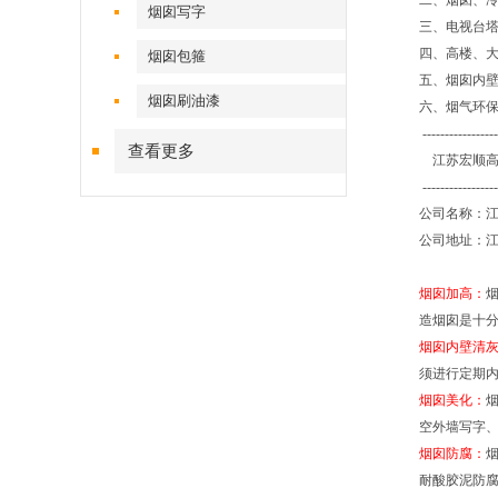
二、烟囱、
烟囱写字
三、电视台
四、高楼、
烟囱包箍
五、烟囱内
烟囱刷油漆
六、烟气环
-----------------
查看更多
江苏宏顺高
-----------------
公司名称：
公司地址：江
烟囱加高：
造烟囱是十
烟囱内壁清
须进行定期
烟囱美化：
空外墙写字
烟囱防腐：
耐酸胶泥防