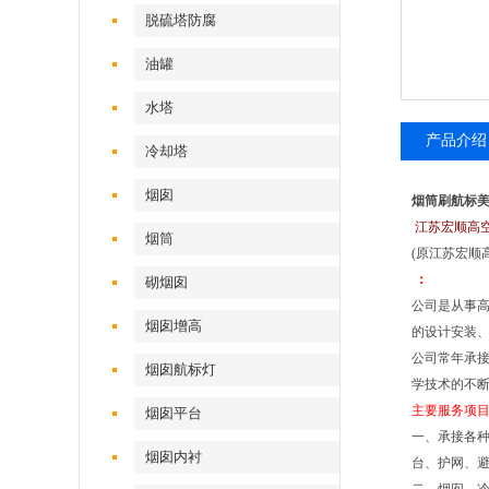
脱硫塔防腐
油罐
水塔
产品介绍
冷却塔
烟囱
烟筒刷航标
江苏宏顺高
烟筒
(原江苏宏顺
：
砌烟囱
公司是从事
烟囱增高
的设计安装
公司常年承
烟囱航标灯
学技术的不断
主要服务项
烟囱平台
一、承接各
烟囱内衬
台、护网、