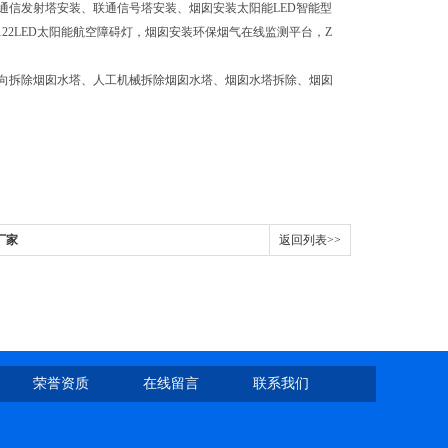
通信发射塔安装、联通信号塔安装、烟囱安装太阳能LED智能型
122LED太阳能航空障碍灯，烟囱安装环保烟气在线监测平台，Z
向拆除烟囱水塔、人工机械拆除烟囱水塔、烟囱水塔拆除、烟囱
厂家
返回列表>>
荣誉资质
在线留言
联系我们