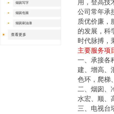
用，登高技
烟囱写字
公司常年承
烟囱包箍
质优价廉，
烟囱刷油漆
的发展，科
查看更多
时代脉搏，
主要服务项
一、承接各
建、增高、
色环，爬梯
二、烟囱、
水宏、顺、
三、电视台