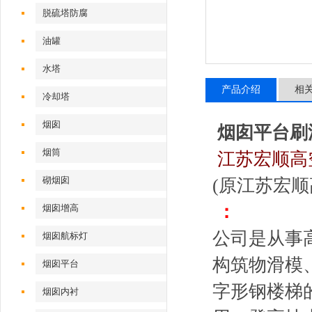
脱硫塔防腐
油罐
水塔
产品介绍
相
冷却塔
烟囱
烟囱平台刷
烟筒
江苏宏顺高
砌烟囱
(原江苏宏
：
烟囱增高
公司是从事
烟囱航标灯
构筑物滑模
烟囱平台
字形钢楼梯
烟囱内衬