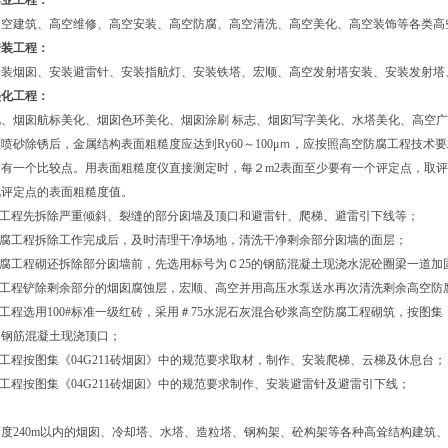
作业工程：
高空建筑、高空维修、高空安装、高空防腐、高空清洗、高空美化、高空装饰等各类高
安装工程：
安装烟囱、安装避雷针、安装指航灯、安装铁塔、宏顺、高空发射塔安装、安装发射塔
美化工程：
化、烟囱航标美化、烟囱色环美化、烟囱涂刷 标志、烟囱写字美化、水塔美化、高空
喷砂除锈后，金属结构表面粗糙度应达到Ry60～100μｍ，应按照高空防腐工程技
２有一个比较点。用表面粗糙度仪直接测定时，每２m2表面至少要有一个评定点，取
此评定点的表面粗糙度值。
腐工程先拆除严重倾斜、裂缝的部分囱墙及顶口和避雷针、爬梯、避雷引下线等；
防腐工程拆除工作完成后，及时清理干净场地，清洗干净剩余部分囱墙的面层；
防腐工程砌还拆除部分囱墙前，先选用标号为Ｃ25的钢筋混凝土现浇水泥砼圈梁一道
腐工程铲除剩余部分的烟囱腐蚀层，宏顺、高空并用高压水泵送水再次清洗剩余高空
腐工程选用100#标准一级红砖，采用＃75水泥石灰混合砂浆高空防腐工程砌筑，按图集
的钢筋混凝土现浇顶口；
腐工程按图集《04G211砖烟囱》中的规范要求取材，制作、安装爬梯、云梯及休息台
腐工程按图集《04G211砖烟囱》中的规范要求制作、安装避雷针及避雷引下线；
度240m以内的烟囱、冷却塔、水塔、造粒塔、钢构架、砼构架等各种高耸结构建筑