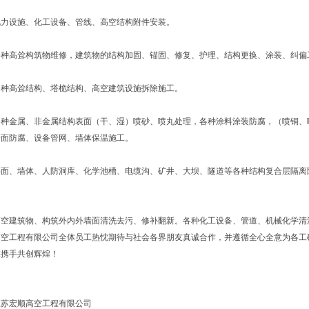
电力设施、化工设备、管线、高空结构附件安装。
各种高耸构筑物维修，建筑物的结构加固、锚固、修复、护理、结构更换、涂装、纠偏
各种高耸结构、塔桅结构、高空建筑设施拆除施工。
各种金属、非金属结构表面（干、湿）喷砂、喷丸处理，各种涂料涂装防腐，（喷铜、
墙面防腐、设备管网、墙体保温施工。
层面、墙体、人防洞库、化学池槽、电缆沟、矿井、大坝、隧道等各种结构复合层隔离
高空建筑物、构筑外内外墙面清洗去污、修补翻新。各种化工设备、管道、机械化学清
空工程有限公司全体员工热忱期待与社会各界朋友真诚合作，并遵循全心全意为各工
您携手共创辉煌！
江苏宏顺高空工程有限公司