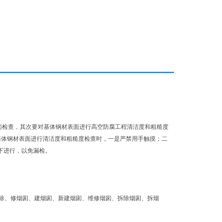
面检查，其次要对基体钢材表面进行高空防腐工程清洁度和粗糙度
基体钢材表面进行清洁度和粗糙度检查时，一是严禁用手触摸；二
下进行，以免漏检。
除、修烟囱、建烟囱、新建烟囱、维修烟囱、拆除烟囱、拆烟