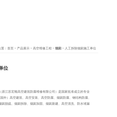
位置：
首页
>
产品展示
>
高空维修工程
>
烟囱
> 人工拆除烟囱施工单位
单位
（原江苏宏顺高空建筑防腐维修有限公司）是国家批准成立的专业
内.国外）高空建筑、高空安装、高空防腐、烟囱防腐、钢结构防腐、
烟囱脱硫、烟囱拆除、烟囱加固、烟囱新建、高空清洗、防水堵漏