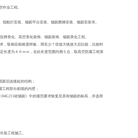
空作业工程。
、指航灯安装、烟囱平台安装、烟囱爬梯安装、烟囱安装等。
广告牌美化、高空美化装饰、烟囱装饰、烟囱美化工程。
术要求，取相应粗糙度样板，用至少７倍放大镜放大后比较，比较时
评定长度为４０ｍｍ，在此长度范围内测５点，取高空防腐工程算
加固新旧连接处的结构；
防腐工程部分囱墙的内壁；
《04G211砖烟囱》中的规范要求恢复至原有烟囱的标高，并选用
；
、吊装工程施工。