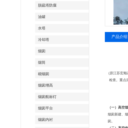
脱硫塔防腐
油罐
水塔
产品介绍
冷却塔
烟囱
烟筒
(原江苏宏
砌烟囱
检查。重点
烟囱增高
烟囱航标灯
（一）高空
烟囱平台
烟囱新建、
烟囱内衬
囱。