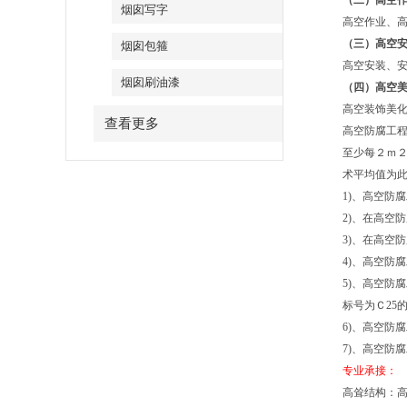
（二）高空
烟囱写字
高空作业、
（三）高空
烟囱包箍
高空安装、
烟囱刷油漆
（四）高空
高空装饰美
查看更多
高空防腐工程
至少每２ｍ
术平均值为
1)、高空防
2)、在高空
3)、在高空
4)、高空防
5)、高空防
标号为Ｃ25
6)、高空防
7)、高空防
专业承接：
高耸结构：高