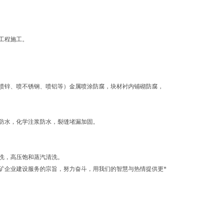
工程施工。
喷锌、喷不锈钢、喷铝等）金属喷涂防腐，块材衬内铺砌防腐，
防水，化学注浆防水，裂缝堵漏加固。
洗，高压饱和蒸汽清洗。
矿企业建设服务的宗旨，努力奋斗，用我们的智慧与热情提供更*